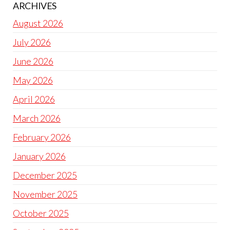
ARCHIVES
August 2026
July 2026
June 2026
May 2026
April 2026
March 2026
February 2026
January 2026
December 2025
November 2025
October 2025