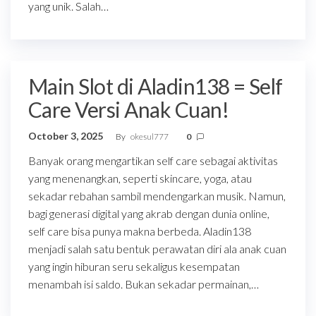
yang unik. Salah…
Main Slot di Aladin138 = Self
Care Versi Anak Cuan!
October 3, 2025
By
okesul777
0
Banyak orang mengartikan self care sebagai aktivitas
yang menenangkan, seperti skincare, yoga, atau
sekadar rebahan sambil mendengarkan musik. Namun,
bagi generasi digital yang akrab dengan dunia online,
self care bisa punya makna berbeda. Aladin138
menjadi salah satu bentuk perawatan diri ala anak cuan
yang ingin hiburan seru sekaligus kesempatan
menambah isi saldo. Bukan sekadar permainan,…