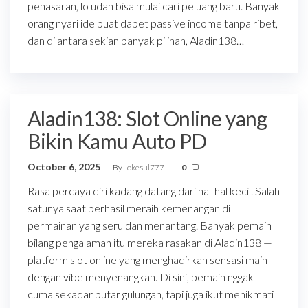
penasaran, lo udah bisa mulai cari peluang baru. Banyak
orang nyari ide buat dapet passive income tanpa ribet,
dan di antara sekian banyak pilihan, Aladin138…
Aladin138: Slot Online yang
Bikin Kamu Auto PD
October 6, 2025
By
okesul777
0
Rasa percaya diri kadang datang dari hal-hal kecil. Salah
satunya saat berhasil meraih kemenangan di
permainan yang seru dan menantang. Banyak pemain
bilang pengalaman itu mereka rasakan di Aladin138 —
platform slot online yang menghadirkan sensasi main
dengan vibe menyenangkan. Di sini, pemain nggak
cuma sekadar putar gulungan, tapi juga ikut menikmati