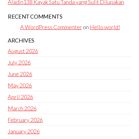
Aladin138 Kayak Satu Tanda yang Sulit Dilupakan
RECENT COMMENTS
A WordPress Commenter
on
Hello world!
ARCHIVES
August 2026
July 2026
June 2026
May 2026
April 2026
March 2026
February 2026
January 2026