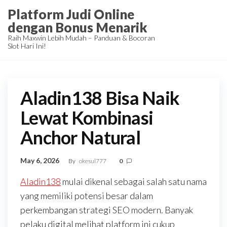
Skip
Platform Judi Online
to
dengan Bonus Menarik
the
Raih Maxwin Lebih Mudah – Panduan & Bocoran
Slot Hari Ini!
content
Aladin138 Bisa Naik
Lewat Kombinasi
Anchor Natural
May 6, 2026
By
okesul777
0
Aladin138
mulai dikenal sebagai salah satu nama
yang memiliki potensi besar dalam
perkembangan strategi SEO modern. Banyak
pelaku digital melihat platform ini cukup