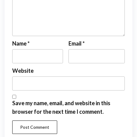
Name
*
Email
*
Website
Save my name, email, and website in this
browser for the next time I comment.