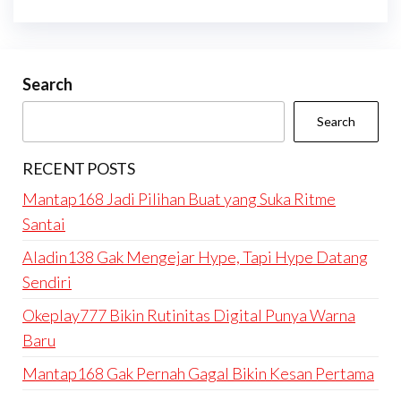
Search
Search
RECENT POSTS
Mantap168 Jadi Pilihan Buat yang Suka Ritme
Santai
Aladin138 Gak Mengejar Hype, Tapi Hype Datang
Sendiri
Okeplay777 Bikin Rutinitas Digital Punya Warna
Baru
Mantap168 Gak Pernah Gagal Bikin Kesan Pertama