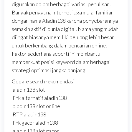
digunakan dalam berbagai variasi penulisan.
Banyak pengguna internet juga mulai familiar
dengan nama Aladin138 karena penyebarannya
semakin aktif di dunia digital. Nama yang mudah
diingat biasanya memiliki peluang lebih besar
untuk berkembang dalam pencarian online.
Faktor sederhana seperti ini membantu
memperkuat posisi keyword dalam berbagai
strategi optimasi jangka panjang.
Google search rekomendasi :
aladin138 slot
link alternatif aladin138
aladin138 slot online
RTP aladin138
link gacor aladin138
aladin138 slot gacor