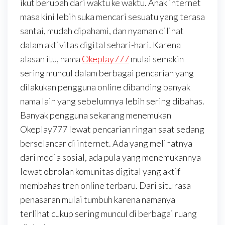
ikut berubah dari waktu ke waktu. Anak internet
masa kini lebih suka mencari sesuatu yang terasa
santai, mudah dipahami, dan nyaman dilihat
dalam aktivitas digital sehari-hari. Karena
alasan itu, nama
Okeplay777
mulai semakin
sering muncul dalam berbagai pencarian yang
dilakukan pengguna online dibanding banyak
nama lain yang sebelumnya lebih sering dibahas.
Banyak pengguna sekarang menemukan
Okeplay777 lewat pencarian ringan saat sedang
berselancar di internet. Ada yang melihatnya
dari media sosial, ada pula yang menemukannya
lewat obrolan komunitas digital yang aktif
membahas tren online terbaru. Dari situ rasa
penasaran mulai tumbuh karena namanya
terlihat cukup sering muncul di berbagai ruang