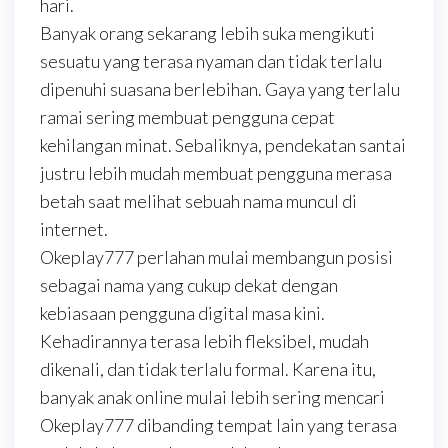
hari.
Banyak orang sekarang lebih suka mengikuti
sesuatu yang terasa nyaman dan tidak terlalu
dipenuhi suasana berlebihan. Gaya yang terlalu
ramai sering membuat pengguna cepat
kehilangan minat. Sebaliknya, pendekatan santai
justru lebih mudah membuat pengguna merasa
betah saat melihat sebuah nama muncul di
internet.
Okeplay777 perlahan mulai membangun posisi
sebagai nama yang cukup dekat dengan
kebiasaan pengguna digital masa kini.
Kehadirannya terasa lebih fleksibel, mudah
dikenali, dan tidak terlalu formal. Karena itu,
banyak anak online mulai lebih sering mencari
Okeplay777 dibanding tempat lain yang terasa