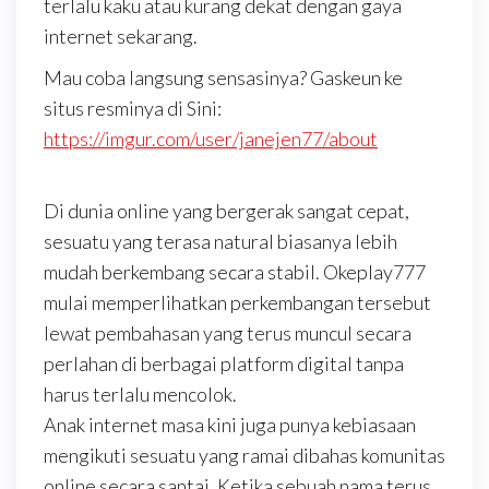
terlalu kaku atau kurang dekat dengan gaya
internet sekarang.
Mau coba langsung sensasinya? Gaskeun ke
situs resminya di Sini:
https://imgur.com/user/janejen77/about
Di dunia online yang bergerak sangat cepat,
sesuatu yang terasa natural biasanya lebih
mudah berkembang secara stabil. Okeplay777
mulai memperlihatkan perkembangan tersebut
lewat pembahasan yang terus muncul secara
perlahan di berbagai platform digital tanpa
harus terlalu mencolok.
Anak internet masa kini juga punya kebiasaan
mengikuti sesuatu yang ramai dibahas komunitas
online secara santai. Ketika sebuah nama terus