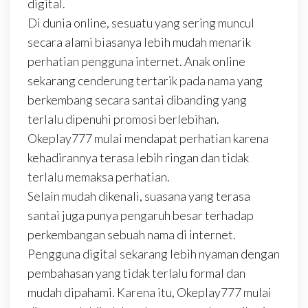
digital.
Di dunia online, sesuatu yang sering muncul
secara alami biasanya lebih mudah menarik
perhatian pengguna internet. Anak online
sekarang cenderung tertarik pada nama yang
berkembang secara santai dibanding yang
terlalu dipenuhi promosi berlebihan.
Okeplay777 mulai mendapat perhatian karena
kehadirannya terasa lebih ringan dan tidak
terlalu memaksa perhatian.
Selain mudah dikenali, suasana yang terasa
santai juga punya pengaruh besar terhadap
perkembangan sebuah nama di internet.
Pengguna digital sekarang lebih nyaman dengan
pembahasan yang tidak terlalu formal dan
mudah dipahami. Karena itu, Okeplay777 mulai