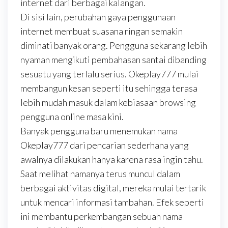
internet dari berbagai kalangan.
Di sisi lain, perubahan gaya penggunaan
internet membuat suasana ringan semakin
diminati banyak orang. Pengguna sekarang lebih
nyaman mengikuti pembahasan santai dibanding
sesuatu yang terlalu serius. Okeplay777 mulai
membangun kesan seperti itu sehingga terasa
lebih mudah masuk dalam kebiasaan browsing
pengguna online masa kini.
Banyak pengguna baru menemukan nama
Okeplay777 dari pencarian sederhana yang
awalnya dilakukan hanya karena rasa ingin tahu.
Saat melihat namanya terus muncul dalam
berbagai aktivitas digital, mereka mulai tertarik
untuk mencari informasi tambahan. Efek seperti
ini membantu perkembangan sebuah nama