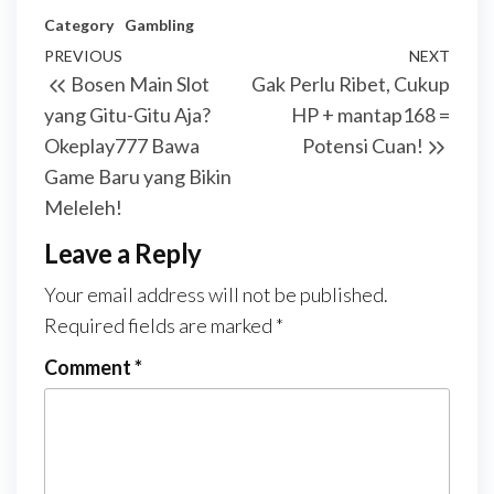
Category
Gambling
Post
Previous
PREVIOUS
NEXT
Next
Bosen Main Slot
Gak Perlu Ribet, Cukup
navigation
Post
Post
yang Gitu-Gitu Aja?
HP + mantap168 =
Okeplay777 Bawa
Potensi Cuan!
Game Baru yang Bikin
Meleleh!
Leave a Reply
Your email address will not be published.
Required fields are marked
*
Comment
*