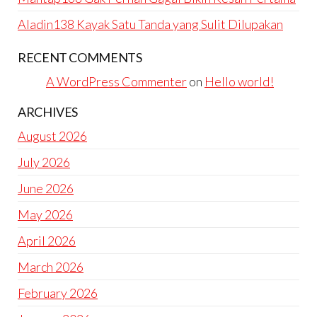
Aladin138 Kayak Satu Tanda yang Sulit Dilupakan
RECENT COMMENTS
A WordPress Commenter
on
Hello world!
ARCHIVES
August 2026
July 2026
June 2026
May 2026
April 2026
March 2026
February 2026