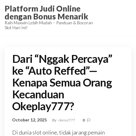
Skip
Platform Judi Online
to
dengan Bonus Menarik
the
Raih Maxwin Lebih Mudah – Panduan & Bocoran
Slot Hari Ini!
content
Dari “Nggak Percaya”
ke “Auto Reffed”—
Kenapa Semua Orang
Kecanduan
Okeplay777?
October 12, 2025
By
okesul777
0
Di dunia slot online, tidak jarang pemain