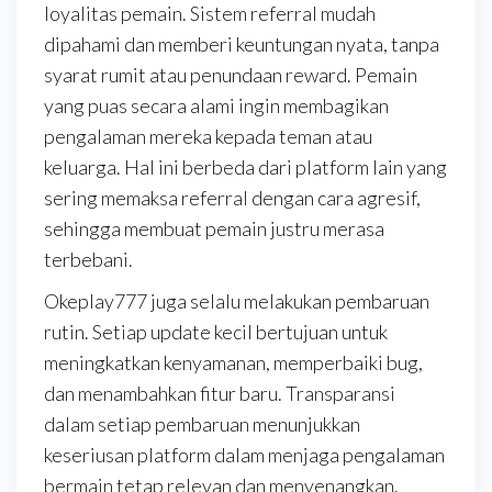
loyalitas pemain. Sistem referral mudah
dipahami dan memberi keuntungan nyata, tanpa
syarat rumit atau penundaan reward. Pemain
yang puas secara alami ingin membagikan
pengalaman mereka kepada teman atau
keluarga. Hal ini berbeda dari platform lain yang
sering memaksa referral dengan cara agresif,
sehingga membuat pemain justru merasa
terbebani.
Okeplay777 juga selalu melakukan pembaruan
rutin. Setiap update kecil bertujuan untuk
meningkatkan kenyamanan, memperbaiki bug,
dan menambahkan fitur baru. Transparansi
dalam setiap pembaruan menunjukkan
keseriusan platform dalam menjaga pengalaman
bermain tetap relevan dan menyenangkan.