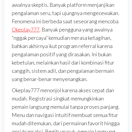
awalnya skeptis. Banyak platform menjanjikan
pengalaman seru, tapi ujungnya mengecewakan.
Fenomena ini berbeda saat seseorang mencoba
Okeplay777
. Banyak pengguna yang awalnya
“nggak percaya” kemudian merasa ketagihan,
bahkan akhirnya ikut program referral karena
pengalaman positif yang dirasakan. Ini bukan
kebetulan, melainkan hasil dari kombinasi fitur
canggih, sistem adil, dan pengalaman bermain
yang benar-benar menyenangkan.
Okeplay777 menonjol karena akses cepat dan
mudah. Registrasi singkat memungkinkan
pemain langsung memulai tanpa proses panjang.
Menu dan navigasi intuitif membuat semua fitur
mudah ditemukan, dari permainan favorit hingga
opsi transaksi. Begitu masuk, pemain langsung