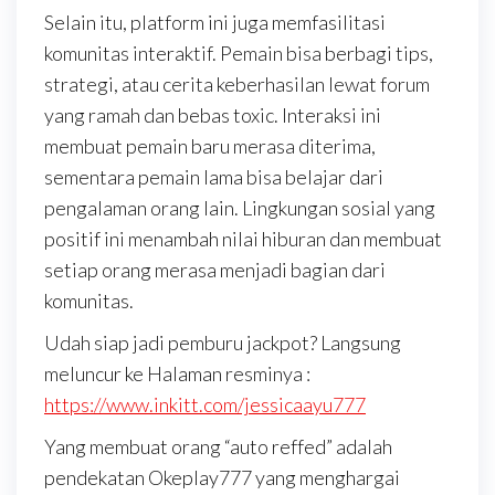
Selain itu, platform ini juga memfasilitasi
komunitas interaktif. Pemain bisa berbagi tips,
strategi, atau cerita keberhasilan lewat forum
yang ramah dan bebas toxic. Interaksi ini
membuat pemain baru merasa diterima,
sementara pemain lama bisa belajar dari
pengalaman orang lain. Lingkungan sosial yang
positif ini menambah nilai hiburan dan membuat
setiap orang merasa menjadi bagian dari
komunitas.
Udah siap jadi pemburu jackpot? Langsung
meluncur ke Halaman resminya :
https://www.inkitt.com/jessicaayu777
Yang membuat orang “auto reffed” adalah
pendekatan Okeplay777 yang menghargai