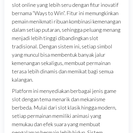
slot online yang lebih seru dengan fitur inovatif
bernama “Ways to Win”. Fitur ini memungkinkan
pemain menikmati ribuan kombinasi kemenangan
dalam setiap putaran, sehingga peluang menang
menjadi lebih tinggi dibandingkan slot
tradisional. Dengan sistem ini, setiap simbol
yang muncul bisa membentuk banyak jalur
kemenangan sekaligus, membuat permainan
terasa lebih dinamis dan memikat bagi semua
kalangan.
Platform ini menyediakan berbagai jenis game
slot dengan tema menarik dan mekanisme
berbeda. Mulai dari slot klasik hingga modern,
setiap permainan memiliki animasi yang
memukau dan efek suara yang membuat
pengalaman bermain lebih hidup. Sistem