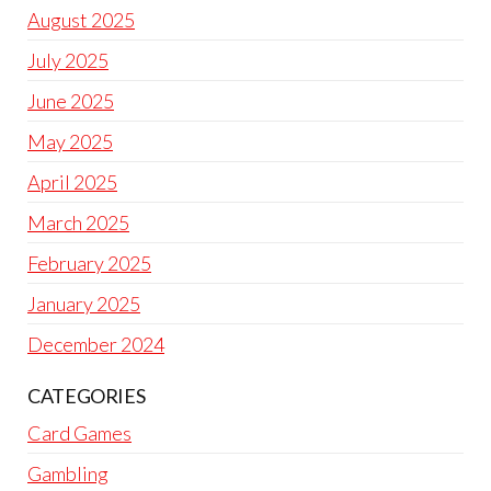
August 2025
July 2025
June 2025
May 2025
April 2025
March 2025
February 2025
January 2025
December 2024
CATEGORIES
Card Games
Gambling