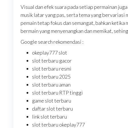
Visual dan efek suara pada setiap permainan juga
musik latar yang pas, serta tema yang bervariasi
pemain tetap fokus dan semangat, bahkan ketika 
bermain yang menyenangkan dan memikat, sehingga
Google search rekomendasi :
okeplay777 slot
slot terbaru gacor
slot terbaru resmi
slot terbaru 2025
slot terbaru aman
slot terbaru RTP tinggi
game slot terbaru
daftar slot terbaru
link slot terbaru
slot terbaru okeplay777