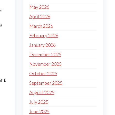
May 2026
er
April 2026
a
March 2026
February 2026
January 2026
December 2025
November 2025
October 2025
tif.
September 2025
August 2025
July 2025
June 2025