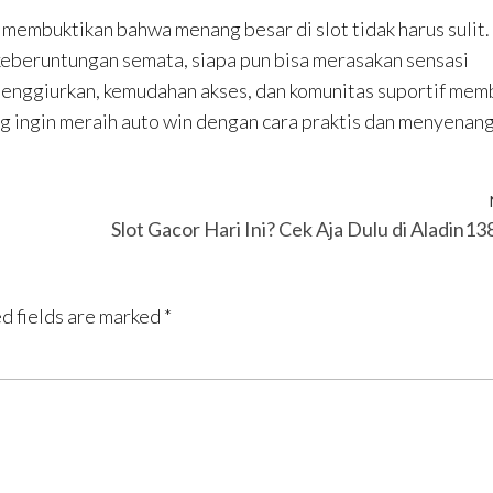
embuktikan bahwa menang besar di slot tidak harus sulit.
keberuntungan semata, siapa pun bisa merasakan sensasi
 menggiurkan, kemudahan akses, dan komunitas suportif mem
ang ingin meraih auto win dengan cara praktis dan menyenan
Slot Gacor Hari Ini? Cek Aja Dulu di Aladin13
d fields are marked
*