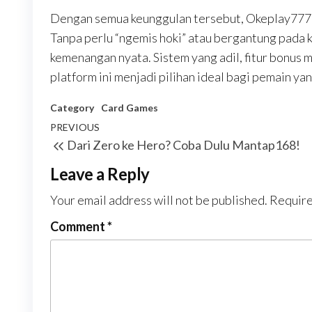
Dengan semua keunggulan tersebut, Okeplay777 m
Tanpa perlu “ngemis hoki” atau bergantung pada 
kemenangan nyata. Sistem yang adil, fitur bonus
platform ini menjadi pilihan ideal bagi pemain y
Category
Card Games
Post
Previous
PREVIOUS
Dari Zero ke Hero? Coba Dulu Mantap168!
navigation
Post
Leave a Reply
Your email address will not be published.
Require
Comment
*