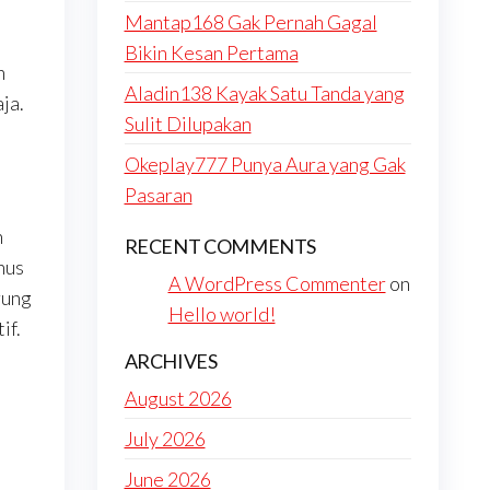
Mantap168 Gak Pernah Gagal
Bikin Kesan Pertama
n
Aladin138 Kayak Satu Tanda yang
ja.
Sulit Dilupakan
Okeplay777 Punya Aura yang Gak
Pasaran
n
RECENT COMMENTS
nus
A WordPress Commenter
on
rung
Hello world!
if.
ARCHIVES
August 2026
July 2026
June 2026