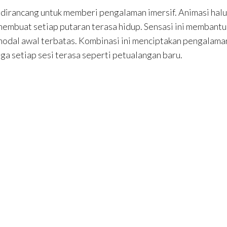
 dirancang untuk memberi pengalaman imersif. Animasi halu
 membuat setiap putaran terasa hidup. Sensasi ini membantu
modal awal terbatas. Kombinasi ini menciptakan pengalama
 setiap sesi terasa seperti petualangan baru.