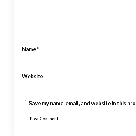
Name
*
Website
Save my name, email, and website in this br