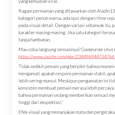
yang kemudian viral.
Ragam permainan yang ditawarkan oleh Aladin1
kategori penuh warna, ada opsi dengan ritme cepa
pada visual detail. Dengan variasi sebanyak itu,
karakter masing-masing. Jika satu kategori terasa
tanpa hambatan.
Mau coba langsung sensasinya? Gaskeun ke situs r
https://www.zazzle.com/mbr/23849694473476
Tidak sedikit pemain yang berpikir bahwa momen 
mengamati apakah respons permainan stabil, apaka
lebih sering muncul. Meskipun pengamatan ini tid
konsisten membuat pemain merasa lebih percaya 
bahwa permainan sedang memberikan sensasi men
tinggi dari ekspektasi.”
Efek visual yang memanjakan mata dan pergeraka