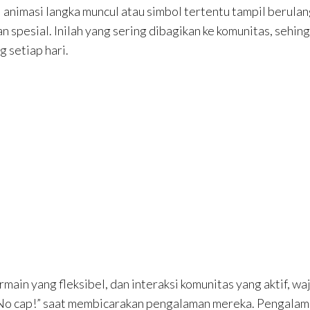
animasi langka muncul atau simbol tertentu tampil berula
pesial. Inilah yang sering dibagikan ke komunitas, sehin
 setiap hari.
ain yang fleksibel, dan interaksi komunitas yang aktif, wa
“No cap!” saat membicarakan pengalaman mereka. Pengala