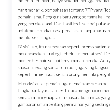
melebih-lebihkan, hanya sekadar menggambarkan
Yang menarik, pembahasan tentang RTP yang “lebi
pemain lama. Pengguna baru yang pertama kali m
yang mereka alami. Dari hasil kecil sampai putar
untuk menciptakan rasa penasaran. Tanpa harus 
melalui sesi singkat.
Di sisi lain, fitur tambahan seperti promo haria
merencanakan strategi sebelum memulai sesi. De
momen bermain sesuai kenyamanan mereka. Ada y
suasana sedang santai, dan ada juga yang langsu
seperti ini membuat setiap orang memiliki pengal
Interaksi antar pemain juga memainkan peran bes
tangkapan layar atau cerita lucu mengenai momen
semacam ini menciptakan suasana komunitas yan
gambaran umum tentang permainan yang sedang ram