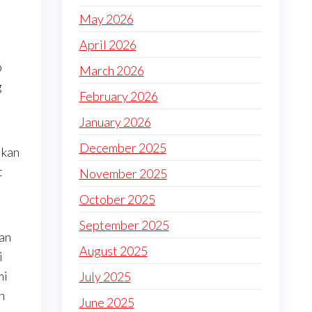
May 2026
April 2026
p
March 2026
g
February 2026
January 2026
December 2025
ikan
t
November 2025
October 2025
September 2025
an
August 2025
i
mi
July 2025
n
June 2025