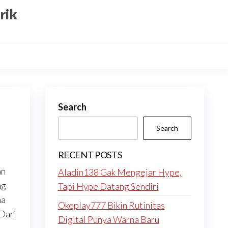
rik
Search
Search
RECENT POSTS
an
Aladin138 Gak Mengejar Hype,
ng
Tapi Hype Datang Sendiri
na
Okeplay777 Bikin Rutinitas
Dari
Digital Punya Warna Baru