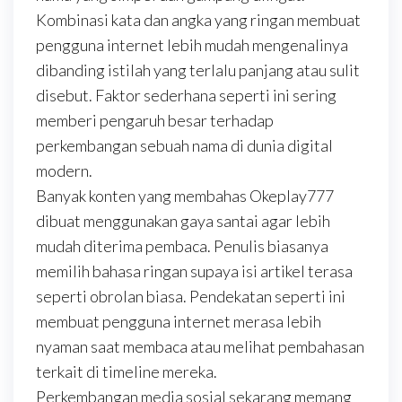
Kombinasi kata dan angka yang ringan membuat
pengguna internet lebih mudah mengenalinya
dibanding istilah yang terlalu panjang atau sulit
disebut. Faktor sederhana seperti ini sering
memberi pengaruh besar terhadap
perkembangan sebuah nama di dunia digital
modern.
Banyak konten yang membahas Okeplay777
dibuat menggunakan gaya santai agar lebih
mudah diterima pembaca. Penulis biasanya
memilih bahasa ringan supaya isi artikel terasa
seperti obrolan biasa. Pendekatan seperti ini
membuat pengguna internet merasa lebih
nyaman saat membaca atau melihat pembahasan
terkait di timeline mereka.
Perkembangan media sosial sekarang memang