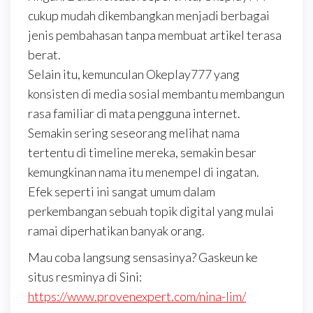
cukup mudah dikembangkan menjadi berbagai
jenis pembahasan tanpa membuat artikel terasa
berat.
Selain itu, kemunculan Okeplay777 yang
konsisten di media sosial membantu membangun
rasa familiar di mata pengguna internet.
Semakin sering seseorang melihat nama
tertentu di timeline mereka, semakin besar
kemungkinan nama itu menempel di ingatan.
Efek seperti ini sangat umum dalam
perkembangan sebuah topik digital yang mulai
ramai diperhatikan banyak orang.
Mau coba langsung sensasinya? Gaskeun ke
situs resminya di Sini:
https://www.provenexpert.com/nina-lim/