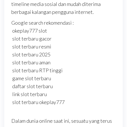
timeline media sosial dan mudah diterima
berbagai kalangan pengguna internet.
Google search rekomendasi :
okeplay777 slot
slot terbaru gacor
slot terbaru resmi
slot terbaru 2025
slot terbaru aman
slot terbaru RTP tinggi
game slot terbaru
daftar slot terbaru
link slot terbaru
slot terbaru okeplay777
Dalam dunia online saat ini, sesuatu yang terus