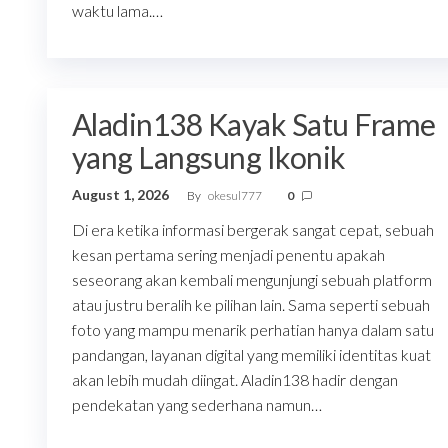
waktu lama.…
Aladin138 Kayak Satu Frame
yang Langsung Ikonik
August 1, 2026
By
okesul777
0
Di era ketika informasi bergerak sangat cepat, sebuah
kesan pertama sering menjadi penentu apakah
seseorang akan kembali mengunjungi sebuah platform
atau justru beralih ke pilihan lain. Sama seperti sebuah
foto yang mampu menarik perhatian hanya dalam satu
pandangan, layanan digital yang memiliki identitas kuat
akan lebih mudah diingat. Aladin138 hadir dengan
pendekatan yang sederhana namun…