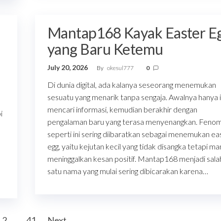
Mantap168 Kayak Easter E
yang Baru Ketemu
July 20, 2026
By
okesul777
0
Di dunia digital, ada kalanya seseorang menemukan
sesuatu yang menarik tanpa sengaja. Awalnya hanya i
mencari informasi, kemudian berakhir dengan
i
pengalaman baru yang terasa menyenangkan. Feno
seperti ini sering diibaratkan sebagai menemukan ea
egg, yaitu kejutan kecil yang tidak disangka tetapi 
meninggalkan kesan positif. Mantap168 menjadi sala
satu nama yang mulai sering dibicarakan karena…
2
…
41
Next