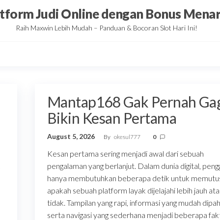
tform Judi Online dengan Bonus Menar
Raih Maxwin Lebih Mudah – Panduan & Bocoran Slot Hari Ini!
Mantap168 Gak Pernah Ga
Bikin Kesan Pertama
August 5, 2026
By
okesul777
0
Kesan pertama sering menjadi awal dari sebuah
k
pengalaman yang berlanjut. Dalam dunia digital, pen
hanya membutuhkan beberapa detik untuk memutu
apakah sebuah platform layak dijelajahi lebih jauh at
tidak. Tampilan yang rapi, informasi yang mudah dipa
serta navigasi yang sederhana menjadi beberapa fak