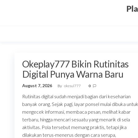
Skip
Pla
to
the
content
Okeplay777 Bikin Rutinitas
Digital Punya Warna Baru
August 7, 2026
By
okesul777
0
Rutinitas digital sudah menjadi bagian dari keseharian
banyak orang. Sejak pagi, layar ponsel mulai dibuka untu
mengecek informasi, membaca pesan, melihat kabar
terbaru, hingga mencari sesuatu yang menarik di sela
aktivitas. Pola tersebut memang praktis, tetapi jika
dilakukan terus-menerus dengan cara serupa,