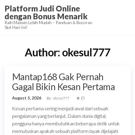
Skip
Platform Judi Online
to
dengan Bonus Menarik
the
Raih Maxwin Lebih Mudah – Panduan & Bocoran
Slot Hari Ini!
content
Author:
okesul777
Mantap168 Gak Pernah
Gagal Bikin Kesan Pertama
August 5, 2026
By
okesul777
0
Kesan pertama sering menjadi awal dari sebuah
pengalaman yang berlanjut. Dalam dunia digital,
pengguna hanya membutuhkan beberapa detik untuk
memutuskan apakah sebuah platform layak dijelajahi