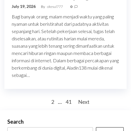
July 19, 2026
By
okesul777
0
Bagi banyak orang, malam menjadi waktu yang paling
nyaman untuk beristirahat dari padatnya aktivitas
sepanjang hari. Setelah pekerjaan selesai, tugas telah
diselesaikan, atau rutinitas harian mulai mereda,
suasana yang lebih tenang sering dimanfaatkan untuk
mencari hiburan ringan maupun membaca berbagai
informasi di internet. Dalam berbagai percakapan yang
berkembang di dunia digital, Aladin138 mulai dikenal
sebagai…
Posts
1
2
…
41
Next
pagination
Search