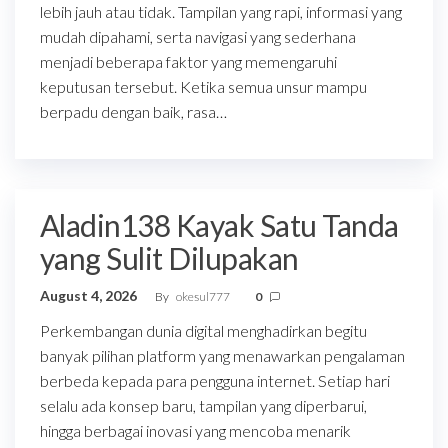
lebih jauh atau tidak. Tampilan yang rapi, informasi yang
mudah dipahami, serta navigasi yang sederhana
menjadi beberapa faktor yang memengaruhi
keputusan tersebut. Ketika semua unsur mampu
berpadu dengan baik, rasa…
Aladin138 Kayak Satu Tanda
yang Sulit Dilupakan
August 4, 2026
By
okesul777
0
Perkembangan dunia digital menghadirkan begitu
banyak pilihan platform yang menawarkan pengalaman
berbeda kepada para pengguna internet. Setiap hari
selalu ada konsep baru, tampilan yang diperbarui,
hingga berbagai inovasi yang mencoba menarik