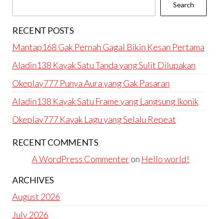
Search
RECENT POSTS
Mantap168 Gak Pernah Gagal Bikin Kesan Pertama
Aladin138 Kayak Satu Tanda yang Sulit Dilupakan
Okeplay777 Punya Aura yang Gak Pasaran
Aladin138 Kayak Satu Frame yang Langsung Ikonik
Okeplay777 Kayak Lagu yang Selalu Repeat
RECENT COMMENTS
A WordPress Commenter
on
Hello world!
ARCHIVES
August 2026
July 2026