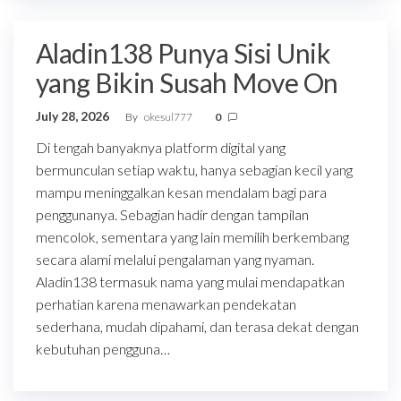
Aladin138 Punya Sisi Unik
yang Bikin Susah Move On
July 28, 2026
By
okesul777
0
Di tengah banyaknya platform digital yang
bermunculan setiap waktu, hanya sebagian kecil yang
mampu meninggalkan kesan mendalam bagi para
penggunanya. Sebagian hadir dengan tampilan
mencolok, sementara yang lain memilih berkembang
secara alami melalui pengalaman yang nyaman.
Aladin138 termasuk nama yang mulai mendapatkan
perhatian karena menawarkan pendekatan
sederhana, mudah dipahami, dan terasa dekat dengan
kebutuhan pengguna…