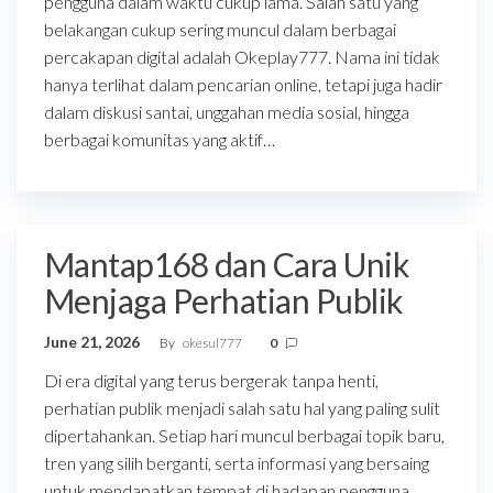
pengguna dalam waktu cukup lama. Salah satu yang
belakangan cukup sering muncul dalam berbagai
percakapan digital adalah Okeplay777. Nama ini tidak
hanya terlihat dalam pencarian online, tetapi juga hadir
dalam diskusi santai, unggahan media sosial, hingga
berbagai komunitas yang aktif…
Mantap168 dan Cara Unik
Menjaga Perhatian Publik
June 21, 2026
By
okesul777
0
Di era digital yang terus bergerak tanpa henti,
perhatian publik menjadi salah satu hal yang paling sulit
dipertahankan. Setiap hari muncul berbagai topik baru,
tren yang silih berganti, serta informasi yang bersaing
untuk mendapatkan tempat di hadapan pengguna