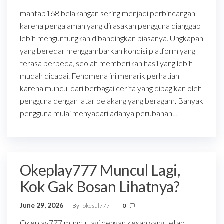
mantap168 belakangan sering menjadi perbincangan
karena pengalaman yang dirasakan pengguna dianggap
lebih menguntungkan dibandingkan biasanya. Ungkapan
yang beredar menggambarkan kondisi platform yang
terasa berbeda, seolah memberikan hasil yang lebih
mudah dicapai. Fenomena ini menarik perhatian
karena muncul dari berbagai cerita yang dibagikan oleh
pengguna dengan latar belakang yang beragam. Banyak
pengguna mulai menyadari adanya perubahan…
Okeplay777 Muncul Lagi,
Kok Gak Bosan Lihatnya?
June 29, 2026
By
okesul777
0
Okeplay777 muncul lagi dengan kesan yang tetap