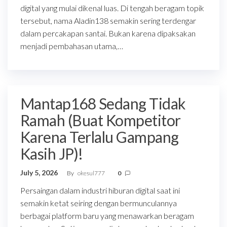
digital yang mulai dikenal luas. Di tengah beragam topik
tersebut, nama Aladin138 semakin sering terdengar
dalam percakapan santai. Bukan karena dipaksakan
menjadi pembahasan utama,…
Mantap168 Sedang Tidak
Ramah (Buat Kompetitor
Karena Terlalu Gampang
Kasih JP)!
July 5, 2026
By
okesul777
0
Persaingan dalam industri hiburan digital saat ini
semakin ketat seiring dengan bermunculannya
berbagai platform baru yang menawarkan beragam