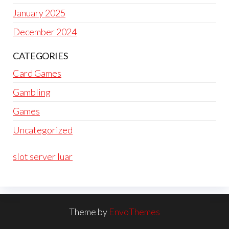
January 2025
December 2024
CATEGORIES
Card Games
Gambling
Games
Uncategorized
slot server luar
Theme by
EnvoThemes