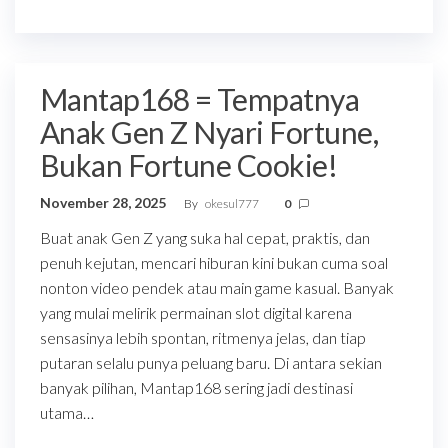
Mantap168 = Tempatnya
Anak Gen Z Nyari Fortune,
Bukan Fortune Cookie!
November 28, 2025
By
okesul777
0
Buat anak Gen Z yang suka hal cepat, praktis, dan
penuh kejutan, mencari hiburan kini bukan cuma soal
nonton video pendek atau main game kasual. Banyak
yang mulai melirik permainan slot digital karena
sensasinya lebih spontan, ritmenya jelas, dan tiap
putaran selalu punya peluang baru. Di antara sekian
banyak pilihan, Mantap168 sering jadi destinasi
utama…