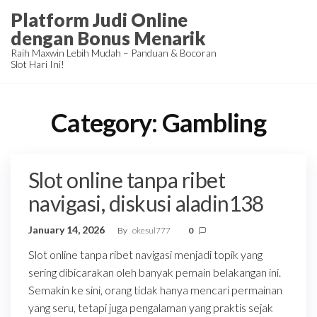
Skip
Platform Judi Online
to
dengan Bonus Menarik
the
Raih Maxwin Lebih Mudah – Panduan & Bocoran
Slot Hari Ini!
content
Category:
Gambling
Slot online tanpa ribet
navigasi, diskusi aladin138
January 14, 2026
By
okesul777
0
Slot online tanpa ribet navigasi menjadi topik yang
sering dibicarakan oleh banyak pemain belakangan ini.
Semakin ke sini, orang tidak hanya mencari permainan
yang seru, tetapi juga pengalaman yang praktis sejak