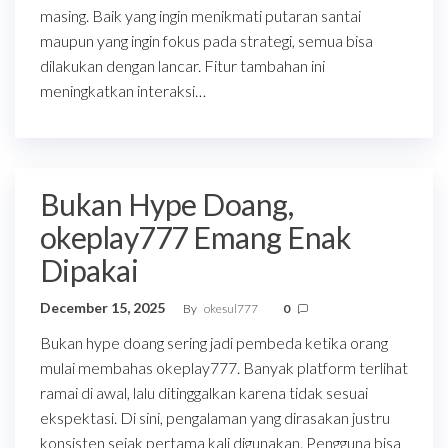
masing. Baik yang ingin menikmati putaran santai
maupun yang ingin fokus pada strategi, semua bisa
dilakukan dengan lancar. Fitur tambahan ini
meningkatkan interaksi…
Bukan Hype Doang,
okeplay777 Emang Enak
Dipakai
December 15, 2025
By
okesul777
0
Bukan hype doang sering jadi pembeda ketika orang
mulai membahas okeplay777. Banyak platform terlihat
ramai di awal, lalu ditinggalkan karena tidak sesuai
ekspektasi. Di sini, pengalaman yang dirasakan justru
konsisten sejak pertama kali digunakan. Pengguna bisa