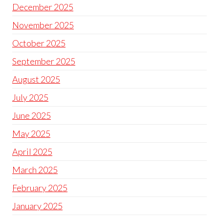
December 2025
November 2025
October 2025
September 2025
August 2025
July 2025
June 2025
May 2025
April 2025
March 2025
February 2025
January 2025