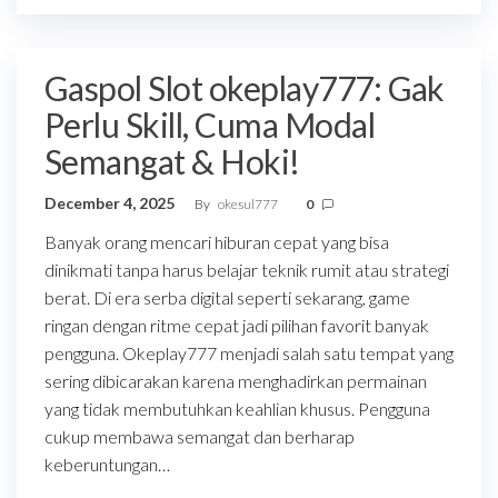
Gaspol Slot okeplay777: Gak
Perlu Skill, Cuma Modal
Semangat & Hoki!
December 4, 2025
By
okesul777
0
Banyak orang mencari hiburan cepat yang bisa
dinikmati tanpa harus belajar teknik rumit atau strategi
berat. Di era serba digital seperti sekarang, game
ringan dengan ritme cepat jadi pilihan favorit banyak
pengguna. Okeplay777 menjadi salah satu tempat yang
sering dibicarakan karena menghadirkan permainan
yang tidak membutuhkan keahlian khusus. Pengguna
cukup membawa semangat dan berharap
keberuntungan…