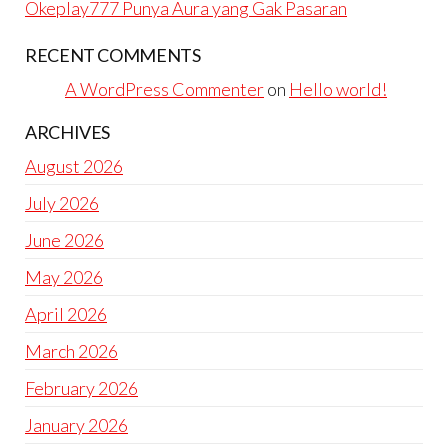
Okeplay777 Punya Aura yang Gak Pasaran
RECENT COMMENTS
A WordPress Commenter
on
Hello world!
ARCHIVES
August 2026
July 2026
June 2026
May 2026
April 2026
March 2026
February 2026
January 2026