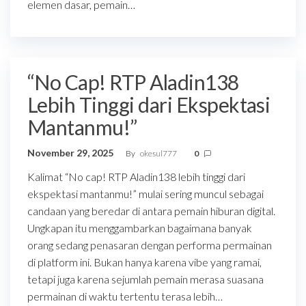
elemen dasar, pemain…
“No Cap! RTP Aladin138
Lebih Tinggi dari Ekspektasi
Mantanmu!”
November 29, 2025
By
okesul777
0
Kalimat “No cap! RTP Aladin138 lebih tinggi dari
ekspektasi mantanmu!” mulai sering muncul sebagai
candaan yang beredar di antara pemain hiburan digital.
Ungkapan itu menggambarkan bagaimana banyak
orang sedang penasaran dengan performa permainan
di platform ini. Bukan hanya karena vibe yang ramai,
tetapi juga karena sejumlah pemain merasa suasana
permainan di waktu tertentu terasa lebih…