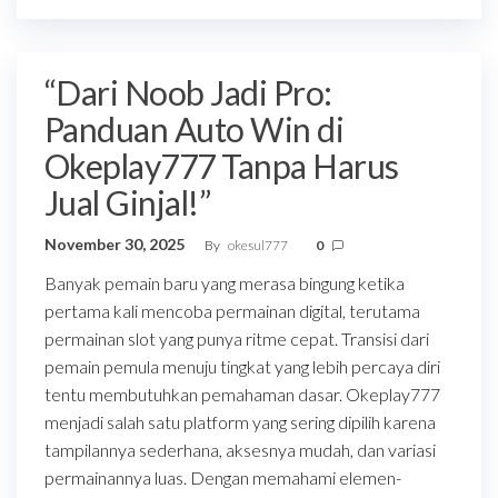
“Dari Noob Jadi Pro:
Panduan Auto Win di
Okeplay777 Tanpa Harus
Jual Ginjal!”
November 30, 2025
By
okesul777
0
Banyak pemain baru yang merasa bingung ketika
pertama kali mencoba permainan digital, terutama
permainan slot yang punya ritme cepat. Transisi dari
pemain pemula menuju tingkat yang lebih percaya diri
tentu membutuhkan pemahaman dasar. Okeplay777
menjadi salah satu platform yang sering dipilih karena
tampilannya sederhana, aksesnya mudah, dan variasi
permainannya luas. Dengan memahami elemen-