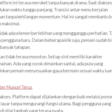
atform ini terasa meroket tanpa banyak drama. Saat diakses
kan waktu tunggu panjang. Transisi antar menu berjalan
nan tanpa kehilangan momentum. Hal ini sangat membantu b
p maksimal.
Tidak ada elemen berlebihan yang mengganggu perhatian. T
h pengguna baru. Dalam beberapa klik saja, pemain sudah b
 banyak tahapan.
n tidak terasa monoton. Setiap slot memiliki karakter
ainan. Ada yang cocok dimainkan santai, ada pula yang
kinkan pemain menyesuaikan gaya bermain sesuai waktu lua
tter Muncel Terus
akses. Platform dapat dijalankan dengan baik melalui ponse
layar tanpa mengurangi fungsi utama. Bagi pengguna yang
di nilai tambah yang terasa nyata.