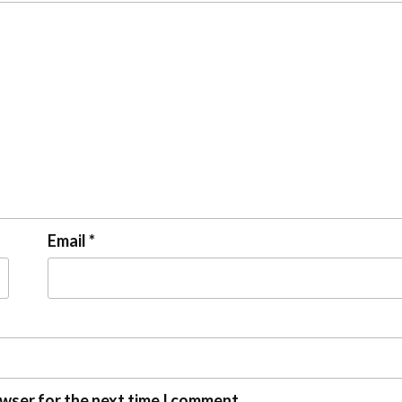
Email
*
owser for the next time I comment.