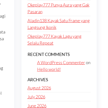
,
Okeplay777 Punya Aura yang Gak
Pasaran
agi
Aladin138 Kayak Satu Frame yang
Langsung Ikonik
ata
Okeplay777 Kayak Lagu yang
isa
Selalu Repeat
RECENT COMMENTS
A WordPress Commenter
on
ng
Hello world!
ARCHIVES
August 2026
l
July 2026
June 2026