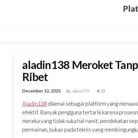
Skip
Pla
to
the
content
aladin138 Meroket Tanp
Ribet
December 12, 2025
By
okesul777
0
Aladin138
dikenal sebagai platform yang menaw
efektif. Banyak pengguna tertarik karena prosesny
mereka yang tidak suka hal rumit, pendekatan se
permainan, bukan pada teknis yang membingungk