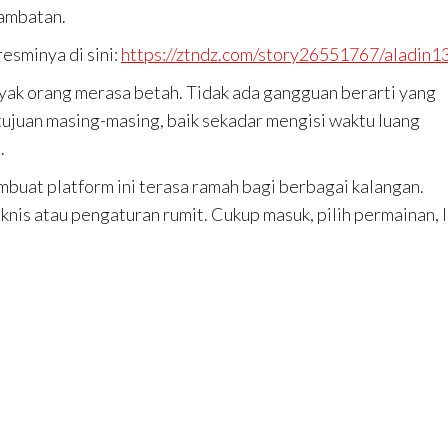
hambatan.
esminya di sini:
https://ztndz.com/story26551767/aladin1
ak orang merasa betah. Tidak ada gangguan berarti yang
 tujuan masing-masing, baik sekadar mengisi waktu luang
.
at platform ini terasa ramah bagi berbagai kalangan.
knis atau pengaturan rumit. Cukup masuk, pilih permainan, l