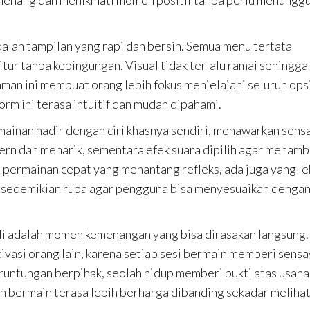
 menang dan menikmati momen positif tanpa perlu menungg
alah tampilan yang rapi dan bersih. Semua menu tertata
ur tanpa kebingungan. Visual tidak terlalu ramai sehingga
man ini membuat orang lebih fokus menjelajahi seluruh ops
orm ini terasa intuitif dan mudah dipahami.
mainan hadir dengan ciri khasnya sendiri, menawarkan sens
ern dan menarik, sementara efek suara dipilih agar menam
permainan cepat yang menantang refleks, ada juga yang le
un sedemikian rupa agar pengguna bisa menyesuaikan denga
li adalah momen kemenangan yang bisa dirasakan langsung.
asi orang lain, karena setiap sesi bermain memberi sensa
eruntungan berpihak, seolah hidup memberi bukti atas usaha
n bermain terasa lebih berharga dibanding sekadar meliha