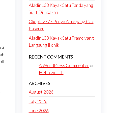
u
Aladin138 Kayak Satu Tanda yang
Sulit Dilupakan
Okeplay777 Punya Aura yang Gak
Pasaran
i
Aladin138 Kayak Satu Frame yang
Langsung Ikonik
asi
bah
RECENT COMMENTS
bih
A WordPress Commenter
on
n
Hello world!
ARCHIVES
August 2026
si
July 2026
t
June 2026