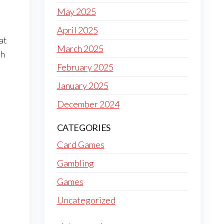
May 2025
April 2025
at
March 2025
ih
February 2025
January 2025
December 2024
CATEGORIES
Card Games
Gambling
Games
Uncategorized