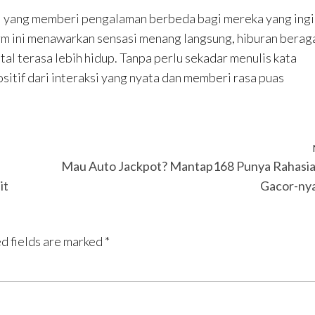
al yang memberi pengalaman berbeda bagi mereka yang ingi
orm ini menawarkan sensasi menang langsung, hiburan berag
l terasa lebih hidup. Tanpa perlu sekadar menulis kata
sitif dari interaksi yang nyata dan memberi rasa puas
Mau Auto Jackpot? Mantap168 Punya Rahasia 
it
Gacor-ny
d fields are marked
*