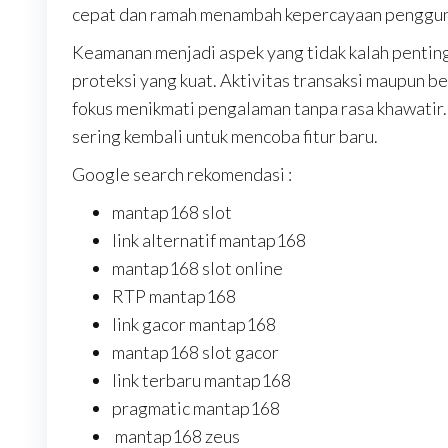
cepat dan ramah menambah kepercayaan pengguna
Keamanan menjadi aspek yang tidak kalah penting
proteksi yang kuat. Aktivitas transaksi maupun b
fokus menikmati pengalaman tanpa rasa khawatir
sering kembali untuk mencoba fitur baru.
Google search rekomendasi :
mantap168 slot
link alternatif mantap168
mantap168 slot online
RTP mantap168
link gacor mantap168
mantap168 slot gacor
link terbaru mantap168
pragmatic mantap168
mantap168 zeus