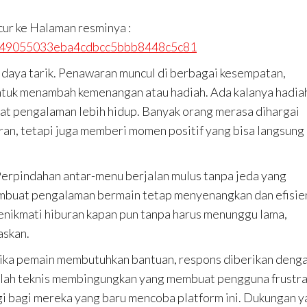
ur ke Halaman resminya :
1a949055033eba4cdbcc5bbb8448c5c81
daya tarik. Penawaran muncul di berbagai kesempatan,
tuk menambah kemenangan atau hadiah. Ada kalanya hadia
t pengalaman lebih hidup. Banyak orang merasa dihargai
ran, tetapi juga memberi momen positif yang bisa langsung
Perpindahan antar-menu berjalan mulus tanpa jeda yang
embuat pengalaman bermain tetap menyenangkan dan efisie
enikmati hiburan kapan pun tanpa harus menunggu lama,
askan.
tika pemain membutuhkan bantuan, respons diberikan deng
tilah teknis membingungkan yang membuat pengguna frustra
gi bagi mereka yang baru mencoba platform ini. Dukungan 