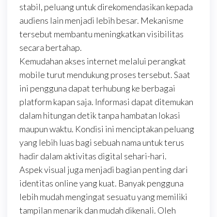
stabil, peluang untuk direkomendasikan kepada
audiens lain menjadi lebih besar. Mekanisme
tersebut membantu meningkatkan visibilitas
secara bertahap.
Kemudahan akses internet melalui perangkat
mobile turut mendukung proses tersebut. Saat
ini pengguna dapat terhubung ke berbagai
platform kapan saja. Informasi dapat ditemukan
dalam hitungan detik tanpa hambatan lokasi
maupun waktu. Kondisi ini menciptakan peluang
yang lebih luas bagi sebuah nama untuk terus
hadir dalam aktivitas digital sehari-hari.
Aspek visual juga menjadi bagian penting dari
identitas online yang kuat. Banyak pengguna
lebih mudah mengingat sesuatu yang memiliki
tampilan menarik dan mudah dikenali. Oleh