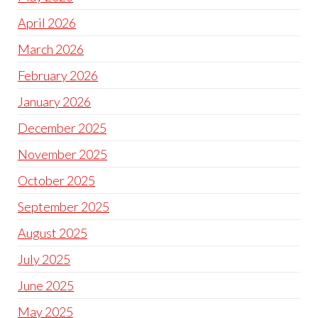
April 2026
March 2026
February 2026
January 2026
December 2025
November 2025
October 2025
September 2025
August 2025
July 2025
June 2025
May 2025