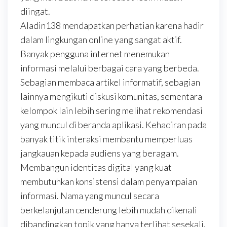
diingat.
Aladin138 mendapatkan perhatian karena hadir
dalam lingkungan online yang sangat aktif.
Banyak pengguna internet menemukan
informasi melalui berbagai cara yang berbeda.
Sebagian membaca artikel informatif, sebagian
lainnya mengikuti diskusi komunitas, sementara
kelompok lain lebih sering melihat rekomendasi
yang muncul di beranda aplikasi. Kehadiran pada
banyak titik interaksi membantu memperluas
jangkauan kepada audiens yang beragam.
Membangun identitas digital yang kuat
membutuhkan konsistensi dalam penyampaian
informasi. Nama yang muncul secara
berkelanjutan cenderung lebih mudah dikenali
dibandingkan topik yang hanya terlihat sesekali.