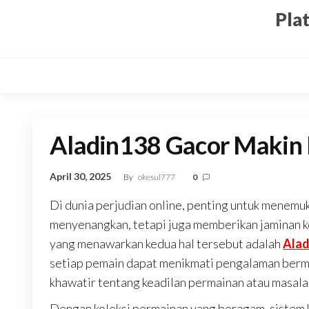
Skip
Pla
to
the
content
Aladin138 Gacor Makin
April 30, 2025
By
okesul777
0
Di dunia perjudian online, penting untuk menemu
menyenangkan, tetapi juga memberikan jaminan k
yang menawarkan kedua hal tersebut adalah
Alad
setiap pemain dapat menikmati pengalaman bermai
khawatir tentang keadilan permainan atau masal
Dengan koleksi permainan yang beragam, sistem k