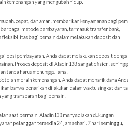
raih kemenangan yang mengubah hidup.
mudah, cepat, dan aman, memberikan kenyamanan bagi pem
g berbagai metode pembayaran, termasuk transfer bank,
n fleksibilitas bagi pemain dalam melakukan deposit dan
ai opsi pembayaran, Anda dapat melakukan deposit denga
inan. Proses deposit di Aladin138 sangat efisien, sehing
nan tanpa harus menunggu lama.
Setelah meraih kemenangan, Anda dapat menarik dana And
kan bahwa penarikan dilakukan dalam waktu singkat dan t
 yang transparan bagi pemain.
alah saat bermain, Aladin138 menyediakan dukungan
yanan pelanggan tersedia 24 jam sehari, 7 hari seminggu,