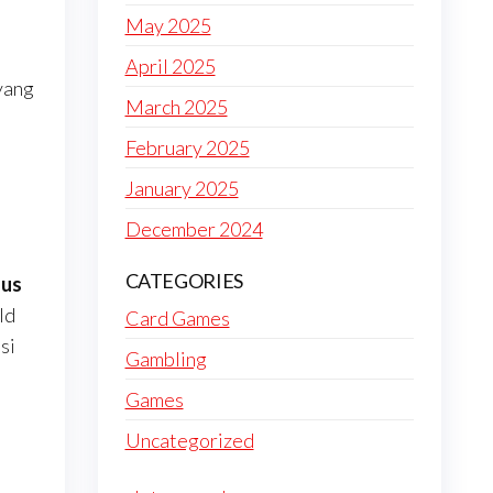
May 2025
April 2025
yang
March 2025
February 2025
January 2025
December 2024
CATEGORIES
nus
ld
Card Games
si
Gambling
Games
Uncategorized