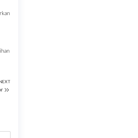
arkan
ihan
NEXT
Next
or
Post