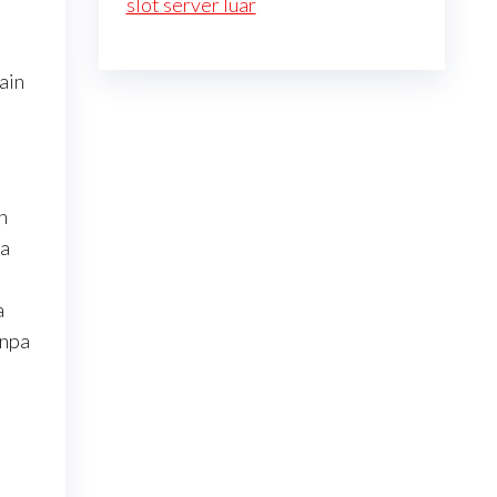
slot server luar
ain
n
ga
a
anpa