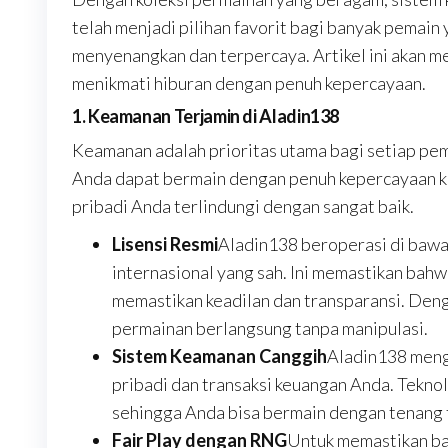
telah menjadi pilihan favorit bagi banyak pemain
menyenangkan dan terpercaya. Artikel ini akan
menikmati hiburan dengan penuh kepercayaan.
1. Keamanan Terjamin di Aladin138
Keamanan adalah prioritas utama bagi setiap pem
Anda dapat bermain dengan penuh kepercayaan ka
pribadi Anda terlindungi dengan sangat baik.
Lisensi Resmi
Aladin138 beroperasi di bawah
internasional yang sah. Ini memastikan bahw
memastikan keadilan dan transparansi. Denga
permainan berlangsung tanpa manipulasi.
Sistem Keamanan Canggih
Aladin138 mengg
pribadi dan transaksi keuangan Anda. Teknol
sehingga Anda bisa bermain dengan tenang t
Fair Play dengan RNG
Untuk memastikan ba