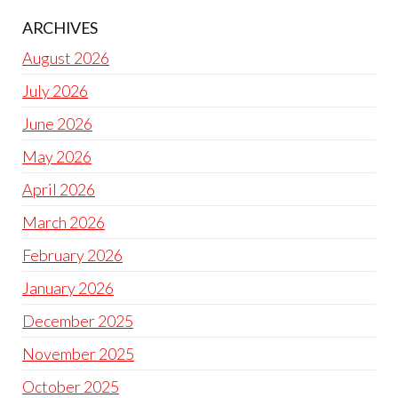
ARCHIVES
August 2026
July 2026
June 2026
May 2026
April 2026
March 2026
February 2026
January 2026
December 2025
November 2025
October 2025