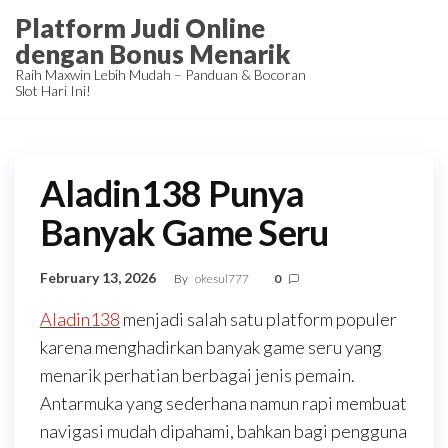
Skip
Platform Judi Online
to
dengan Bonus Menarik
the
Raih Maxwin Lebih Mudah – Panduan & Bocoran
Slot Hari Ini!
content
Aladin138 Punya
Banyak Game Seru
February 13, 2026
By
okesul777
0
Aladin138
menjadi salah satu platform populer
karena menghadirkan banyak game seru yang
menarik perhatian berbagai jenis pemain.
Antarmuka yang sederhana namun rapi membuat
navigasi mudah dipahami, bahkan bagi pengguna