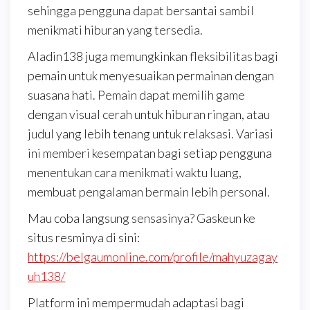
sehingga pengguna dapat bersantai sambil
menikmati hiburan yang tersedia.
Aladin138 juga memungkinkan fleksibilitas bagi
pemain untuk menyesuaikan permainan dengan
suasana hati. Pemain dapat memilih game
dengan visual cerah untuk hiburan ringan, atau
judul yang lebih tenang untuk relaksasi. Variasi
ini memberi kesempatan bagi setiap pengguna
menentukan cara menikmati waktu luang,
membuat pengalaman bermain lebih personal.
Mau coba langsung sensasinya? Gaskeun ke
situs resminya di sini:
https://belgaumonline.com/profile/mahyuzagay
uh138/
Platform ini mempermudah adaptasi bagi