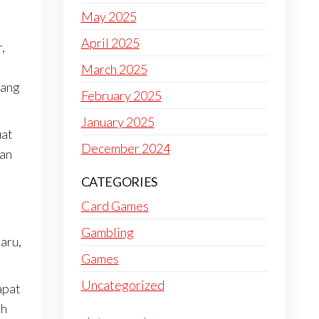
May 2025
April 2025
,
March 2025
yang
February 2025
January 2025
uat
December 2024
gan
CATEGORIES
Card Games
Gambling
aru,
Games
Uncategorized
apat
ih