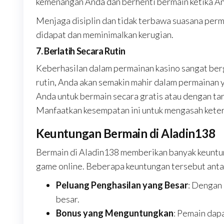
kemenangan Anda dan berhenti bermain ketika An
Menjaga disiplin dan tidak terbawa suasana per
didapat dan meminimalkan kerugian.
7.
Berlatih Secara Rutin
Keberhasilan dalam permainan kasino sangat ber
rutin, Anda akan semakin mahir dalam permainan
Anda untuk bermain secara gratis atau dengan ta
Manfaatkan kesempatan ini untuk mengasah kete
Keuntungan Bermain di Aladin138
Bermain di Aladin138 memberikan banyak keuntun
game online. Beberapa keuntungan tersebut antar
Peluang Penghasilan yang Besar
: Dengan 
besar.
Bonus yang Menguntungkan
: Pemain dap