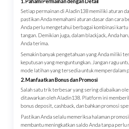
1.
Pahami Permainan dengan Detail
Setiap permainan di Aladin138 memiliki aturan d
pastikan Anda memahami aturan dasar dan cara be
Anda perlu mengetahui berbagai kombinasi kartu 
tangan. Demikian juga, dalam blackjack, Anda haru
Anda terima.
Semakin banyak pengetahuan yang Anda miliki t
keputusan yang menguntungkan. Jangan ragu untu
mode latihan yang tersedia untuk memperdalam
2.
Manfaatkan Bonus dan Promosi
Salah satu trik terbesar yang sering diabaikan 
ditawarkan oleh Aladin138. Platform ini memberi
bonus deposit, cashback, dan bahkan promosi spes
Pastikan Anda selalu memeriksa halaman promosi
membantu meningkatkan saldo Anda tanpa perlu m