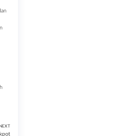
dan
n
ih
NEXT
Next
ckpot
Post