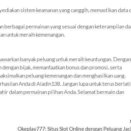
enyediakan sistem keamanan yang canggih, memastikan data 
n berbagai permainan yang sesuai dengan keterampilan da
an untuk meraih kemenangan.
nawarkan banyak peluang untuk meraih keuntungan. Dengan
 dengan bijak, memanfaatkan bonus dan promosi, serta
maksimalkan peluang kemenangan dan menghasilkan uang.
rhasilan Anda di Aladin138. Jangan lupa untuk terus berlat
hir dalam permainan pilihan Anda. Selamat bermain dan
Okeplay777: Situs Slot Online dengan Peluang Ja