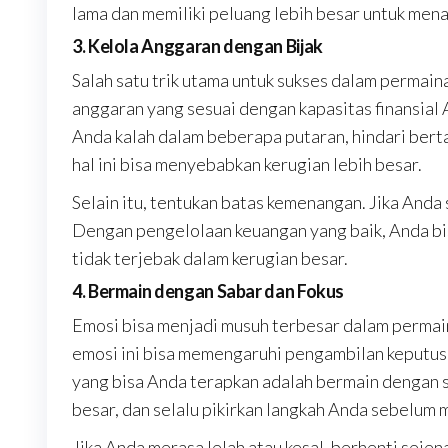
lama dan memiliki peluang lebih besar untuk men
3.
Kelola Anggaran dengan Bijak
Salah satu trik utama untuk sukses dalam permai
anggaran yang sesuai dengan kapasitas finansial A
Anda kalah dalam beberapa putaran, hindari bert
hal ini bisa menyebabkan kerugian lebih besar.
Selain itu, tentukan batas kemenangan. Jika And
Dengan pengelolaan keuangan yang baik, Anda b
tidak terjebak dalam kerugian besar.
4.
Bermain dengan Sabar dan Fokus
Emosi bisa menjadi musuh terbesar dalam permain
emosi ini bisa memengaruhi pengambilan keputusa
yang bisa Anda terapkan adalah bermain dengan s
besar, dan selalu pikirkan langkah Anda sebelum
Jika Anda merasa lelah atau kesal, berhenti sejen