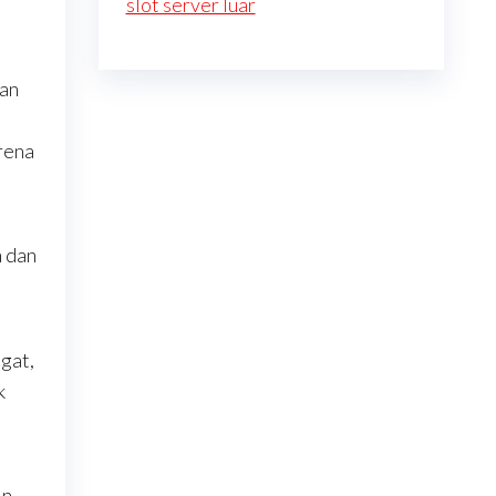
slot server luar
kan
rena
n dan
gat,
k
in