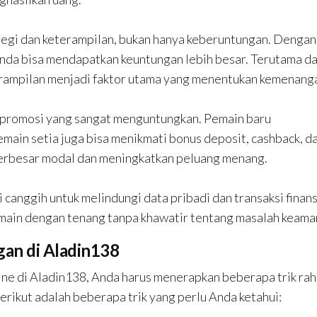
egi dan keterampilan, bukan hanya keberuntungan. Dengan
Anda bisa mendapatkan keuntungan lebih besar. Terutama d
terampilan menjadi faktor utama yang menentukan kemenang
promosi yang sangat menguntungkan. Pemain baru
ain setia juga bisa menikmati bonus deposit, cashback, d
erbesar modal dan meningkatkan peluang menang.
 canggih untuk melindungi data pribadi dan transaksi finans
main dengan tenang tanpa khawatir tentang masalah keama
gan di Aladin138
ne di Aladin138, Anda harus menerapkan beberapa trik rah
ikut adalah beberapa trik yang perlu Anda ketahui: