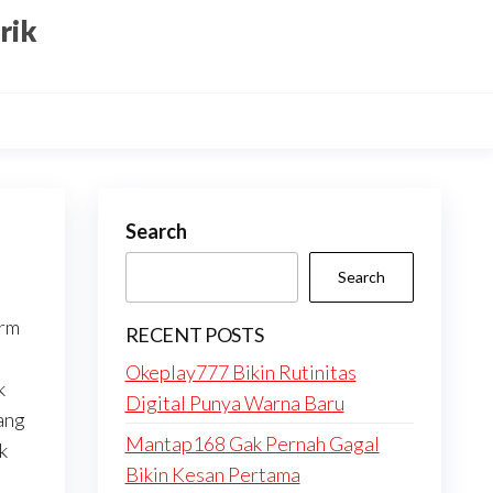
rik
Search
Search
orm
RECENT POSTS
Okeplay777 Bikin Rutinitas
k
Digital Punya Warna Baru
ang
Mantap168 Gak Pernah Gagal
k
Bikin Kesan Pertama