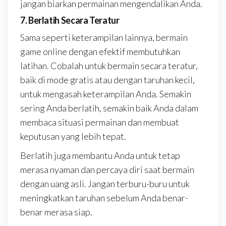
jangan biarkan permainan mengendalikan Anda.
7. Berlatih Secara Teratur
Sama seperti keterampilan lainnya, bermain
game online dengan efektif membutuhkan
latihan. Cobalah untuk bermain secara teratur,
baik di mode gratis atau dengan taruhan kecil,
untuk mengasah keterampilan Anda. Semakin
sering Anda berlatih, semakin baik Anda dalam
membaca situasi permainan dan membuat
keputusan yang lebih tepat.
Berlatih juga membantu Anda untuk tetap
merasa nyaman dan percaya diri saat bermain
dengan uang asli. Jangan terburu-buru untuk
meningkatkan taruhan sebelum Anda benar-
benar merasa siap.