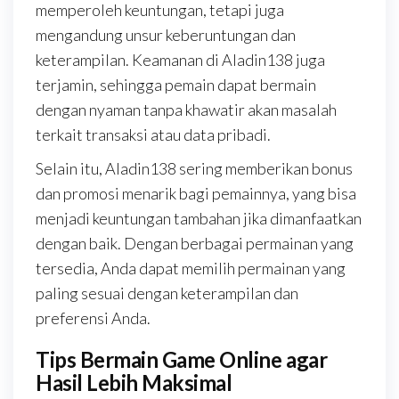
memperoleh keuntungan, tetapi juga
mengandung unsur keberuntungan dan
keterampilan. Keamanan di Aladin138 juga
terjamin, sehingga pemain dapat bermain
dengan nyaman tanpa khawatir akan masalah
terkait transaksi atau data pribadi.
Selain itu, Aladin138 sering memberikan bonus
dan promosi menarik bagi pemainnya, yang bisa
menjadi keuntungan tambahan jika dimanfaatkan
dengan baik. Dengan berbagai permainan yang
tersedia, Anda dapat memilih permainan yang
paling sesuai dengan keterampilan dan
preferensi Anda.
Tips Bermain Game Online agar
Hasil Lebih Maksimal