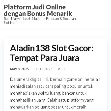
Skip
Platform Judi Online
to
dengan Bonus Menarik
the
Raih Maxwin Lebih Mudah – Panduan & Bocoran
Slot Hari Ini!
content
Aladin138 Slot Gacor:
Tempat Para Juara
May 8, 2025
By
okesul777
0
Dalam era digital ini, bermain game online telah
menjadi salah satu cara paling populer untuk
menghabiskan waktu luang, bahkan untuk
menghasilkan uang. Salah satu platform yang
menawarkan peluang besar untuk meraih