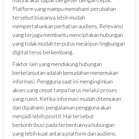
masyarakat dapat bergeser dengan cepat.
Platform yang mampu memahami perubahan
tersebut biasanya lebih mudah
mempertahankan perhatian audiens. Relevansi
yang terjaga membantu menciptakan hubungan
yang tidak mudah terputus meskipun lingkungan
digital terus berkembang.
Faktor lain yang mendukung hubungan
berkelanjutan adalah kemudahan menemukan
informasi. Pengguna saat ini menginginkan
akses yang cepat tanpa harus melalui proses
yang rumit. Ketika informasi mudah ditemukan
dan dipahami, pengalaman pengguna akan
menjadi lebih positif. Hal tersebut
berkontribusi pada terbentuknya hubungan
yang lebih kuat antara platform dan audiens.