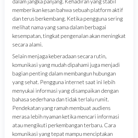
dalam jangka panjang. Kehadiran yang stabil
memberikan kesan bahwa sebuah platform aktif
dan terus berkembang. Ketika pengguna sering
melihat nama yang sama dalam berbagai
kesempatan, tingkat pengenalan akan meningkat
secara alami.
Selain menjaga keberadaan secara rutin,
komunikasi yang mudah dipahami juga menjadi
bagian penting dalam membangun hubungan
yang sehat. Pengguna internet saat ini lebih
menyukai informasi yang disampaikan dengan
bahasa sederhana dan tidak terlalu rumit.
Pendekatan yang ramah membuat audiens
merasa lebih nyaman ketika mencari informasi
atau mengikuti perkembangan terbaru. Cara
komunikasi yang tepat mampu menciptakan