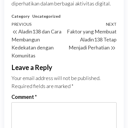
diperhatikan dalam berbagai aktivitas digital.
Category
Uncategorized
Post
Previous
PREVIOUS
NEXT
Next
Aladin138 dan Cara
Faktor yang Membuat
navigation
Post
Post
Membangun
Aladin138 Tetap
Kedekatan dengan
Menjadi Perhatian
Komunitas
Leave a Reply
Your email address will not be published.
Required fields are marked
*
Comment
*