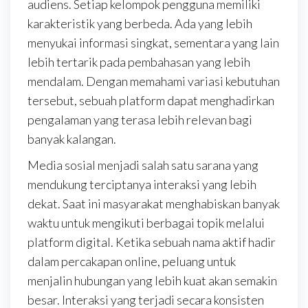
audiens. Setiap kelompok pengguna memiliki
karakteristik yang berbeda. Ada yang lebih
menyukai informasi singkat, sementara yang lain
lebih tertarik pada pembahasan yang lebih
mendalam. Dengan memahami variasi kebutuhan
tersebut, sebuah platform dapat menghadirkan
pengalaman yang terasa lebih relevan bagi
banyak kalangan.
Media sosial menjadi salah satu sarana yang
mendukung terciptanya interaksi yang lebih
dekat. Saat ini masyarakat menghabiskan banyak
waktu untuk mengikuti berbagai topik melalui
platform digital. Ketika sebuah nama aktif hadir
dalam percakapan online, peluang untuk
menjalin hubungan yang lebih kuat akan semakin
besar. Interaksi yang terjadi secara konsisten