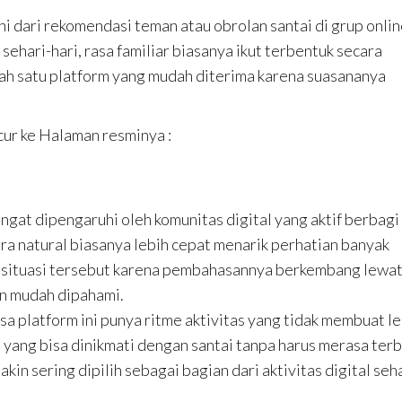
i dari rekomendasi teman atau obrolan santai di grup onlin
ehari-hari, rasa familiar biasanya ikut terbentuk secara
ah satu platform yang mudah diterima karena suasananya
ur ke Halaman resminya :
at dipengaruhi oleh komunitas digital yang aktif berbagi
ra natural biasanya lebih cepat menarik perhatian banyak
situasi tersebut karena pembahasannya berkembang lewa
n mudah dipahami.
a platform ini punya ritme aktivitas yang tidak membuat le
yang bisa dinikmati dengan santai tanpa harus merasa terb
n sering dipilih sebagai bagian dari aktivitas digital seha