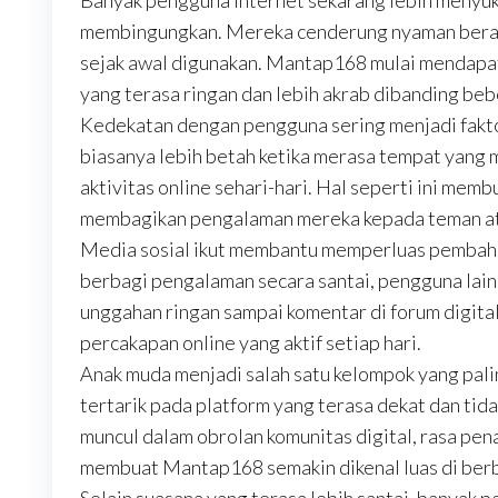
Banyak pengguna internet sekarang lebih menyukai
membingungkan. Mereka cenderung nyaman berada
sejak awal digunakan. Mantap168 mulai mendap
yang terasa ringan dan lebih akrab dibanding bebe
Kedekatan dengan pengguna sering menjadi fakto
biasanya lebih betah ketika merasa tempat yang
aktivitas online sehari-hari. Hal seperti ini mem
membagikan pengalaman mereka kepada teman ata
Media sosial ikut membantu memperluas pembah
berbagi pengalaman secara santai, pengguna lain 
unggahan ringan sampai komentar di forum digita
percakapan online yang aktif setiap hari.
Anak muda menjadi salah satu kelompok yang pali
tertarik pada platform yang terasa dekat dan tida
muncul dalam obrolan komunitas digital, rasa pe
membuat Mantap168 semakin dikenal luas di berb