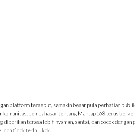
an platform tersebut, semakin besar pula perhatian publi
rum komunitas, pembahasan tentang Mantap168 terus berge
 diberikan terasa lebih nyaman, santai, dan cocok dengan 
 dan tidak terlalu kaku.