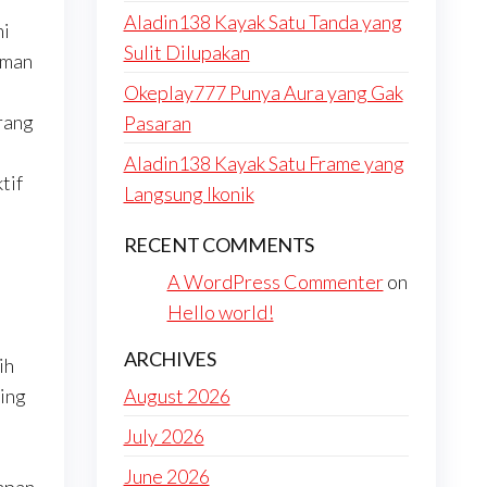
Aladin138 Kayak Satu Tanda yang
mi
Sulit Dilupakan
aman
Okeplay777 Punya Aura yang Gak
rang
Pasaran
Aladin138 Kayak Satu Frame yang
tif
Langsung Ikonik
RECENT COMMENTS
A WordPress Commenter
on
Hello world!
ARCHIVES
ih
ring
August 2026
July 2026
June 2026