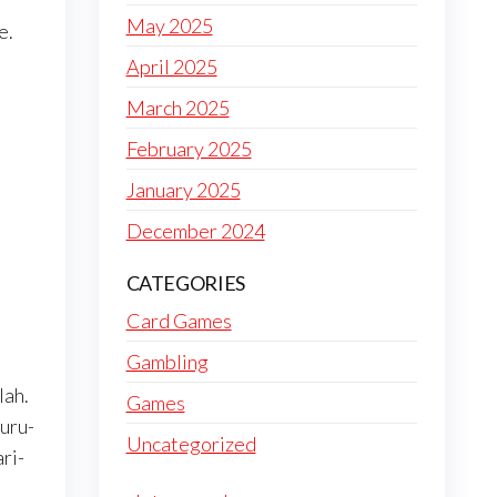
May 2025
e.
April 2025
March 2025
February 2025
January 2025
December 2024
CATEGORIES
Card Games
t
Gambling
lah.
Games
uru-
Uncategorized
ri-