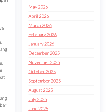
kapan
May 2026
April 2026
March 2026
ya
February 2026
tu
January 2026
yang
December 2025
November 2025
e.
m
October 2025
pat
September 2025
August 2025
yang
July 2025
ebar
June 2025