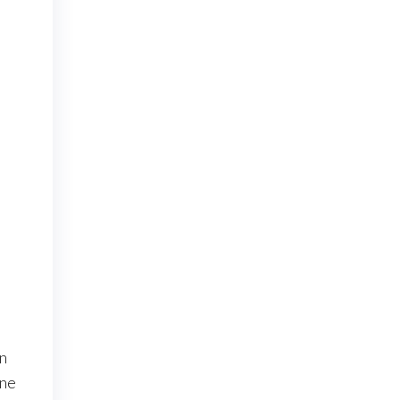
n
ine