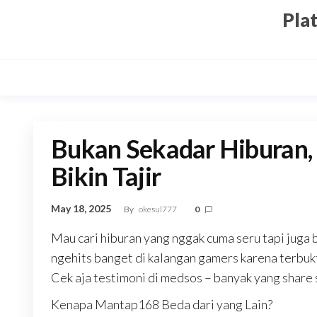
Skip
Pla
to
the
content
Bukan Sekadar Hiburan,
Bikin Tajir
May 18, 2025
By
okesul777
0
Mau cari hiburan yang nggak cuma seru tapi juga 
ngehits banget di kalangan gamers karena terbuk
Cek aja testimoni di medsos – banyak yang share
Kenapa Mantap168 Beda dari yang Lain?