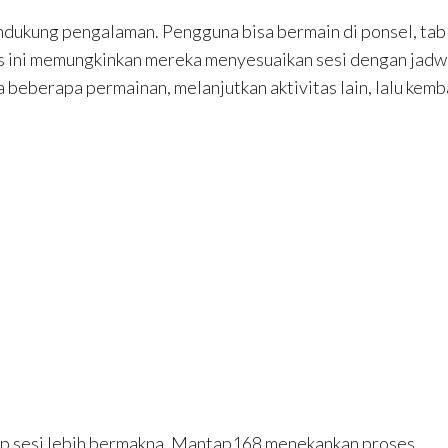
dukung pengalaman. Pengguna bisa bermain di ponsel, tabl
tas ini memungkinkan mereka menyesuaikan sesi dengan jadw
 beberapa permainan, melanjutkan aktivitas lain, lalu kemb
p sesi lebih bermakna. Mantap168 menekankan proses