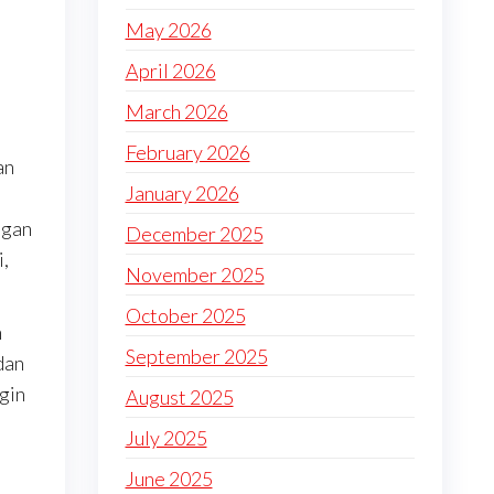
May 2026
April 2026
March 2026
February 2026
an
January 2026
ngan
December 2025
i,
November 2025
October 2025
n
September 2025
dan
gin
August 2025
July 2025
June 2025