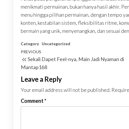
menikmati permainan, bukan hanya hasil akhir. Pema
menu hingga pilihan permainan, dengan tempo yan
konten, kestabilan sistem, fleksibilitas ritme, 
bermain yang unik, menyenangkan, dan sesuai d
Category
Uncategorized
Post
Previous
PREVIOUS
Sekali Dapet Feel-nya, Main Jadi Nyaman di
navigation
Post
Mantap168
Leave a Reply
Your email address will not be published.
Require
Comment
*