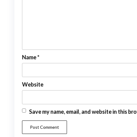
Name
*
Website
Save my name, email, and website in this br