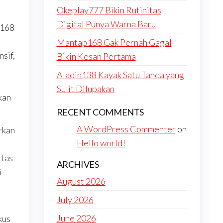
Okeplay777 Bikin Rutinitas
Digital Punya Warna Baru
p168
Mantap168 Gak Pernah Gagal
sif,
Bikin Kesan Pertama
n
Aladin138 Kayak Satu Tanda yang
Sulit Dilupakan
kan
RECENT COMMENTS
A WordPress Commenter
on
rkan
Hello world!
itas
ARCHIVES
i
August 2026
July 2026
June 2026
kus