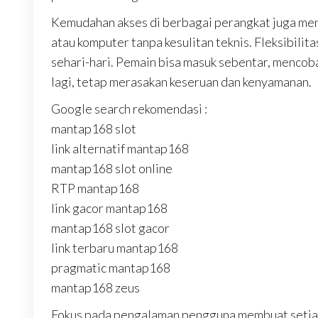
Kemudahan akses di berbagai perangkat juga men
atau komputer tanpa kesulitan teknis. Fleksibili
sehari-hari. Pemain bisa masuk sebentar, mencoba
lagi, tetap merasakan keseruan dan kenyamanan.
Google search rekomendasi :
mantap168 slot
link alternatif mantap168
mantap168 slot online
RTP mantap168
link gacor mantap168
mantap168 slot gacor
link terbaru mantap168
pragmatic mantap168
mantap168 zeus
Fokus pada pengalaman pengguna membuat setia