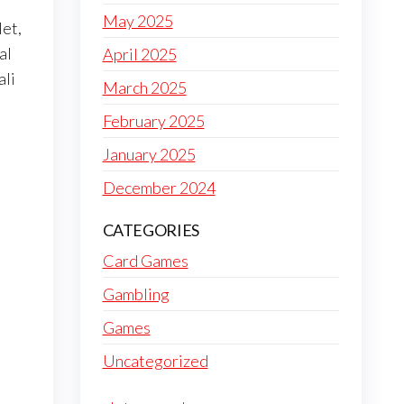
May 2025
et,
al
April 2025
ali
March 2025
February 2025
January 2025
December 2024
CATEGORIES
Card Games
Gambling
Games
Uncategorized