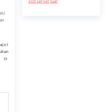
slot server luar
asi
man
NEXT
Next
ukan
Post