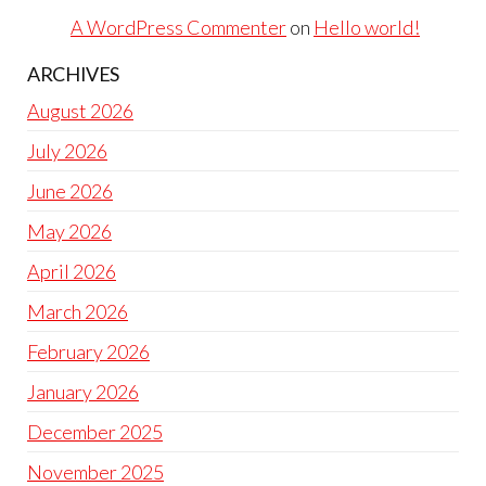
A WordPress Commenter
on
Hello world!
ARCHIVES
August 2026
July 2026
June 2026
May 2026
April 2026
March 2026
February 2026
January 2026
December 2025
November 2025