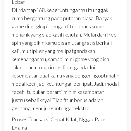
Lebar!
Di Mantap168, keberuntunganmu itu nggak
cuma bergantung pada putaran biasa. Banyak
game dilengkapi dengan fitur bonus super
menarik yang siap kasih kejutan. Mulai dari free
spin yang bikin kamu bisa mutar gratis berkali-
kali, multiplier yang melipatgandakan
kemenanganmu, sampai mini game yang bisa
bikin cuanmu makin berlipat ganda. Ini
kesempatan buat kamu yang pengen ngoptimalin
modal kecil jadi keuntungan berlipat. Jadi, modal
receh itu bukan berarti minim kesempatan,
justru sebaliknya! Tiap fitur bonus adalah
gerbang menuju keuntungan ekstra.
Proses Transaksi Cepat Kilat, Nggak Pake
Drama!