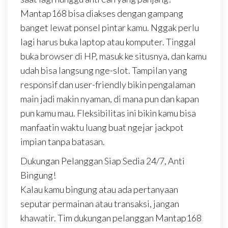
Mantap168 bisa diakses dengan gampang
banget lewat ponsel pintar kamu. Nggak perlu
lagi harus buka laptop atau komputer. Tinggal
buka browser di HP, masuk ke situsnya, dan kamu
udah bisa langsung nge-slot. Tampilan yang
responsif dan user-friendly bikin pengalaman
main jadi makin nyaman, di mana pun dan kapan
pun kamu mau. Fleksibilitas ini bikin kamu bisa
manfaatin waktu luang buat ngejar jackpot
impian tanpa batasan.
Dukungan Pelanggan Siap Sedia 24/7, Anti
Bingung!
Kalau kamu bingung atau ada pertanyaan
seputar permainan atau transaksi, jangan
khawatir. Tim dukungan pelanggan Mantap168