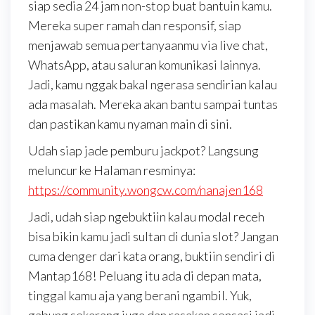
siap sedia 24 jam non-stop buat bantuin kamu.
Mereka super ramah dan responsif, siap
menjawab semua pertanyaanmu via live chat,
WhatsApp, atau saluran komunikasi lainnya.
Jadi, kamu nggak bakal ngerasa sendirian kalau
ada masalah. Mereka akan bantu sampai tuntas
dan pastikan kamu nyaman main di sini.
Udah siap jade pemburu jackpot? Langsung
meluncur ke Halaman resminya:
https://community.wongcw.com/nanajen168
Jadi, udah siap ngebuktiin kalau modal receh
bisa bikin kamu jadi sultan di dunia slot? Jangan
cuma denger dari kata orang, buktiin sendiri di
Mantap168! Peluang itu ada di depan mata,
tinggal kamu aja yang berani ngambil. Yuk,