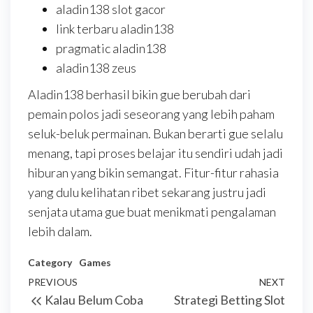
aladin138 slot gacor
link terbaru aladin138
pragmatic aladin138
aladin138 zeus
Aladin138 berhasil bikin gue berubah dari
pemain polos jadi seseorang yang lebih paham
seluk-beluk permainan. Bukan berarti gue selalu
menang, tapi proses belajar itu sendiri udah jadi
hiburan yang bikin semangat. Fitur-fitur rahasia
yang dulu kelihatan ribet sekarang justru jadi
senjata utama gue buat menikmati pengalaman
lebih dalam.
Category
Games
Post
Previous
PREVIOUS
NEXT
Next
Kalau Belum Coba
Strategi Betting Slot
navigation
Post
Post