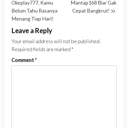
Okeplay777, Kamu
Mantap168 Biar Gak
Belum Tahu Rasanya
Cepat Bangkrut!
Menang Tiap Hari!
Leave a Reply
Your email address will not be published.
Required fields are marked
*
Comment
*