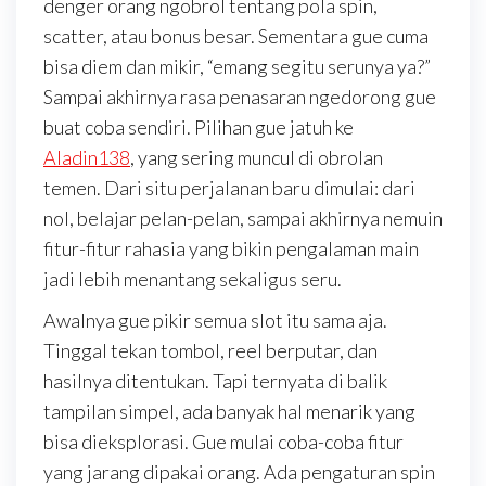
denger orang ngobrol tentang pola spin,
scatter, atau bonus besar. Sementara gue cuma
bisa diem dan mikir, “emang segitu serunya ya?”
Sampai akhirnya rasa penasaran ngedorong gue
buat coba sendiri. Pilihan gue jatuh ke
Aladin138
, yang sering muncul di obrolan
temen. Dari situ perjalanan baru dimulai: dari
nol, belajar pelan-pelan, sampai akhirnya nemuin
fitur-fitur rahasia yang bikin pengalaman main
jadi lebih menantang sekaligus seru.
Awalnya gue pikir semua slot itu sama aja.
Tinggal tekan tombol, reel berputar, dan
hasilnya ditentukan. Tapi ternyata di balik
tampilan simpel, ada banyak hal menarik yang
bisa dieksplorasi. Gue mulai coba-coba fitur
yang jarang dipakai orang. Ada pengaturan spin