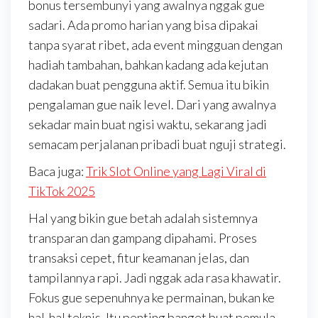
bonus tersembunyi yang awalnya nggak gue
sadari. Ada promo harian yang bisa dipakai
tanpa syarat ribet, ada event mingguan dengan
hadiah tambahan, bahkan kadang ada kejutan
dadakan buat pengguna aktif. Semua itu bikin
pengalaman gue naik level. Dari yang awalnya
sekadar main buat ngisi waktu, sekarang jadi
semacam perjalanan pribadi buat nguji strategi.
Baca juga:
Trik Slot Online yang Lagi Viral di
TikTok 2025
Hal yang bikin gue betah adalah sistemnya
transparan dan gampang dipahami. Proses
transaksi cepet, fitur keamanan jelas, dan
tampilannya rapi. Jadi nggak ada rasa khawatir.
Fokus gue sepenuhnya ke permainan, bukan ke
hal-hal teknis. Itu penting banget buat pemula