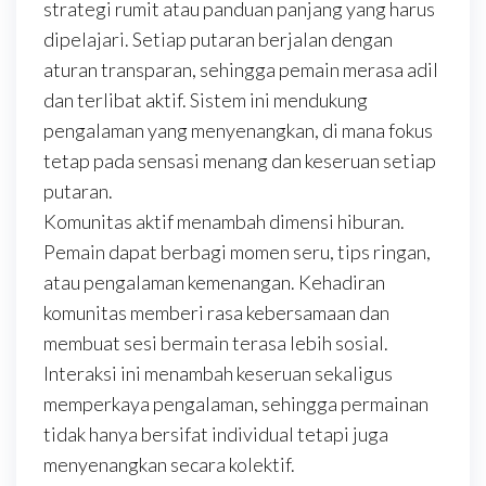
strategi rumit atau panduan panjang yang harus
dipelajari. Setiap putaran berjalan dengan
aturan transparan, sehingga pemain merasa adil
dan terlibat aktif. Sistem ini mendukung
pengalaman yang menyenangkan, di mana fokus
tetap pada sensasi menang dan keseruan setiap
putaran.
Komunitas aktif menambah dimensi hiburan.
Pemain dapat berbagi momen seru, tips ringan,
atau pengalaman kemenangan. Kehadiran
komunitas memberi rasa kebersamaan dan
membuat sesi bermain terasa lebih sosial.
Interaksi ini menambah keseruan sekaligus
memperkaya pengalaman, sehingga permainan
tidak hanya bersifat individual tetapi juga
menyenangkan secara kolektif.