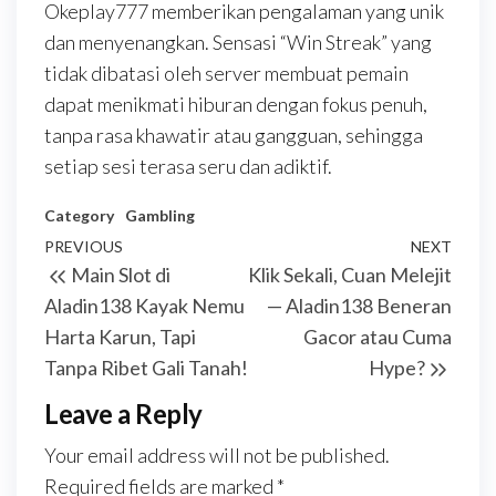
Okeplay777 memberikan pengalaman yang unik
dan menyenangkan. Sensasi “Win Streak” yang
tidak dibatasi oleh server membuat pemain
dapat menikmati hiburan dengan fokus penuh,
tanpa rasa khawatir atau gangguan, sehingga
setiap sesi terasa seru dan adiktif.
Category
Gambling
Post
Previous
PREVIOUS
NEXT
Next
Main Slot di
Klik Sekali, Cuan Melejit
navigation
Post
Post
Aladin138 Kayak Nemu
— Aladin138 Beneran
Harta Karun, Tapi
Gacor atau Cuma
Tanpa Ribet Gali Tanah!
Hype?
Leave a Reply
Your email address will not be published.
Required fields are marked
*