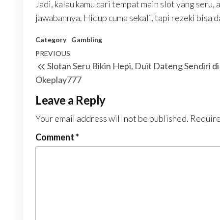
Jadi, kalau kamu cari tempat main slot yang seru,
jawabannya. Hidup cuma sekali, tapi rezeki bisa 
Category
Gambling
Post
Previous
PREVIOUS
Slotan Seru Bikin Hepi, Duit Dateng Sendiri di
navigation
Post
Okeplay777
Leave a Reply
Your email address will not be published.
Require
Comment
*