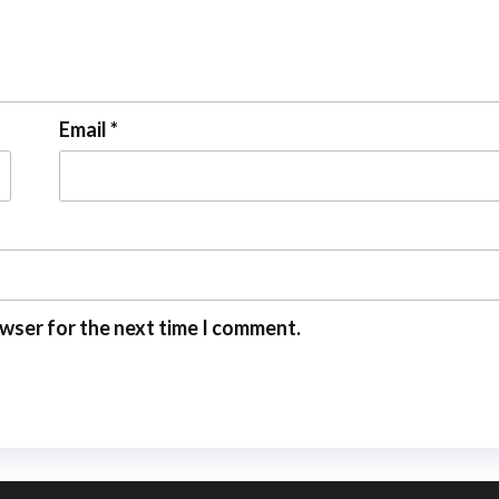
Email
*
owser for the next time I comment.