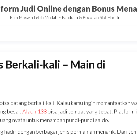
tform Judi Online dengan Bonus Mena
Raih Maxwin Lebih Mudah – Panduan & Bocoran Slot Hari Ini!
 Berkali-kali – Main di
 bisa datang berkali-kali. Kalau kamu ingin memanfaatkan w
ng besar,
Aladin138
bisa jadi tempat yang tepat. Platform i
eluang nyata untuk menambah pundi-pundi saldo.
ng hadir dengan berbagai jenis permainan menarik. Dari te