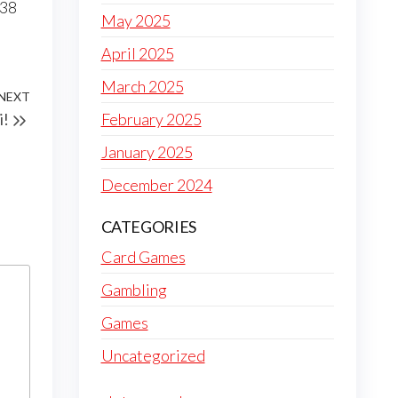
138
May 2025
April 2025
March 2025
NEXT
Next
i!
February 2025
Post
January 2025
December 2024
CATEGORIES
Card Games
Gambling
Games
Uncategorized