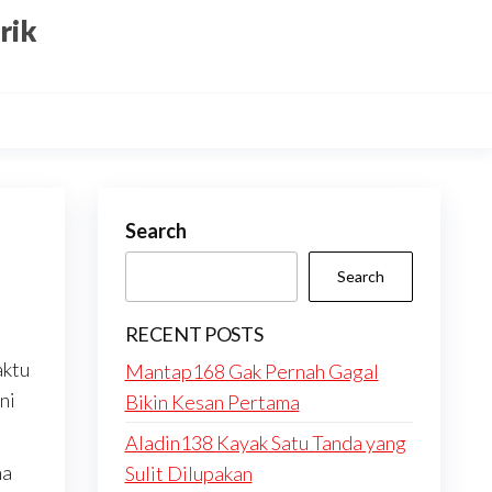
rik
Search
Search
RECENT POSTS
aktu
Mantap168 Gak Pernah Gagal
ni
Bikin Kesan Pertama
Aladin138 Kayak Satu Tanda yang
ma
Sulit Dilupakan