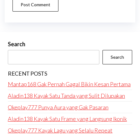
Search
Search
RECENT POSTS
Mantap168 Gak Pernah Gagal Bikin Kesan Pertama
Aladin138 Kayak Satu Tanda yang Sulit Dilupakan
Okeplay777 Punya Aura yang Gak Pasaran
Aladin138 Kayak Satu Frame yang Langsung Ikonik
Okeplay777 Kayak Lagu yang Selalu Repeat