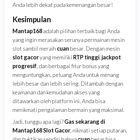
Anda lebih dekat pada kemenangan besar!
Kesimpulan
Mantap168
adalah pilihan terbaik bagi Anda
yang ingin merasakan serunya permainan mesin
slot sambil meraih
cuan
besar. Dengan mesin
slot gacor
yang memiliki
RTP tinggi
,
jackpot
progresif
, dan berbagai fitur bonus yang
menguntungkan, peluang Anda untuk menang
lebih besar dan lebih sering. Ditambah dengan
keamanan dan kemudahan akses yang
ditawarkan oleh platform ini, Anda bisa
menikmati pengalaman bermain yang maksimal.
Jadi, tunggu apa lagi?
Gas sekarang di
Mantap168 Slot Gacor
, nikmati setiap putaran,
dan buktikan sendiri bahwa
cuan
besar bisa