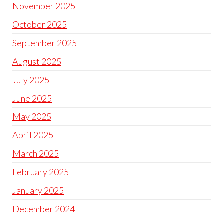
November 2025
October 2025
September 2025
August 2025
July 2025
June 2025
May 2025
April 2025
March 2025
February 2025
January 2025
December 2024