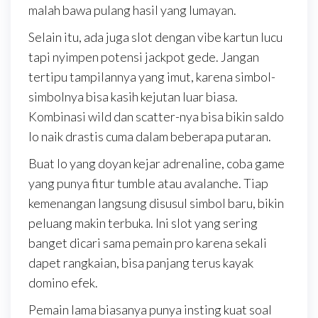
malah bawa pulang hasil yang lumayan.
Selain itu, ada juga slot dengan vibe kartun lucu
tapi nyimpen potensi jackpot gede. Jangan
tertipu tampilannya yang imut, karena simbol-
simbolnya bisa kasih kejutan luar biasa.
Kombinasi wild dan scatter-nya bisa bikin saldo
lo naik drastis cuma dalam beberapa putaran.
Buat lo yang doyan kejar adrenaline, coba game
yang punya fitur tumble atau avalanche. Tiap
kemenangan langsung disusul simbol baru, bikin
peluang makin terbuka. Ini slot yang sering
banget dicari sama pemain pro karena sekali
dapet rangkaian, bisa panjang terus kayak
domino efek.
Pemain lama biasanya punya insting kuat soal