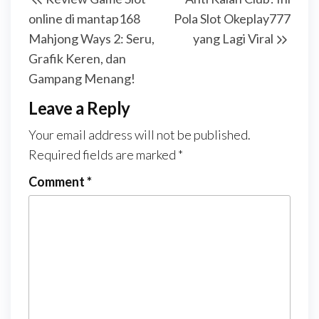
navigation
Post
Post
online di mantap168
Pola Slot Okeplay777
Mahjong Ways 2: Seru,
yang Lagi Viral
Grafik Keren, dan
Gampang Menang!
Leave a Reply
Your email address will not be published.
Required fields are marked
*
Comment
*