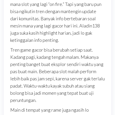
mana slot yang lagi “on fire.” Tapi yang baru pun
bisa ngikutin tren dengan mantengin update
dari komunitas. Banyak info bertebaran soal
mesin mana yang lagi gacor hari ini. Aladin138
juga suka kasih highlight harian, jadi lo gak
ketinggalan info penting.
Tren game gacor bisa berubah setiap saat.
Kadang pagi, kadang tengah malam. Makanya
penting banget buat eksplor sendiri waktu yang
pas buat main. Beberapa slot malah perform
lebih baik pas jam sepi, karena server gak terlalu
padat. Waktu-waktu kayak subuh atau siang
bolong bisa jadi momen yang tepat buat uji
peruntungan.
Main di tempat yang rame juga ngasih lo