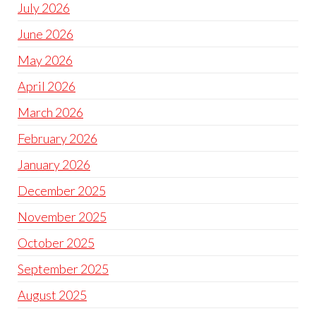
July 2026
June 2026
May 2026
April 2026
March 2026
February 2026
January 2026
December 2025
November 2025
October 2025
September 2025
August 2025