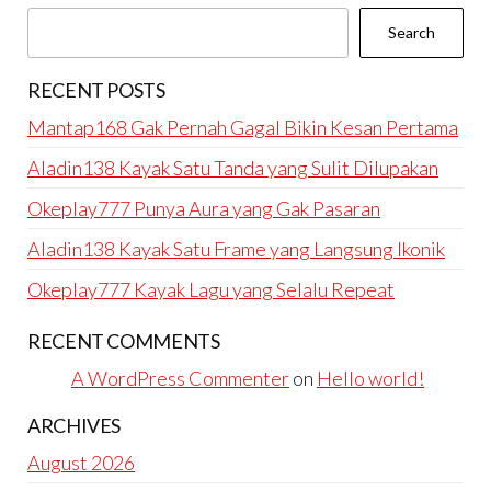
Search
RECENT POSTS
Mantap168 Gak Pernah Gagal Bikin Kesan Pertama
Aladin138 Kayak Satu Tanda yang Sulit Dilupakan
Okeplay777 Punya Aura yang Gak Pasaran
Aladin138 Kayak Satu Frame yang Langsung Ikonik
Okeplay777 Kayak Lagu yang Selalu Repeat
RECENT COMMENTS
A WordPress Commenter
on
Hello world!
ARCHIVES
August 2026