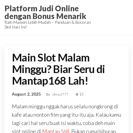
Skip
Platform Judi Online
to
dengan Bonus Menarik
the
Raih Maxwin Lebih Mudah – Panduan & Bocoran
Slot Hari Ini!
content
Main Slot Malam
Minggu? Biar Seru di
Mantap168 Lah!
August 2, 2025
By
okesul777
0
Malam minggu nggak harus selalu nongkrong di
kafe atau nonton film yang itu-itu aja. Kalau kamu
lagi cari hal seru buat isi waktu, coba deh main
slot online di
Mantap168
. Bukan cuma hiburan,