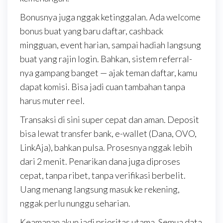
Bonusnya juga nggak ketinggalan. Ada welcome
bonus buat yang baru daftar, cashback
mingguan, event harian, sampai hadiah langsung
buat yang rajin login. Bahkan, sistem referral-
nya gampang banget — ajak teman daftar, kamu
dapat komisi. Bisa jadi cuan tambahan tanpa
harus muter reel.
Transaksi di sini super cepat dan aman. Deposit
bisa lewat transfer bank, e-wallet (Dana, OVO,
LinkAja), bahkan pulsa. Prosesnya nggak lebih
dari 2 menit. Penarikan dana juga diproses
cepat, tanpa ribet, tanpa verifikasi berbelit.
Uang menang langsung masuk ke rekening,
nggak perlu nunggu seharian.
Keamanan akun jadi prioritas utama. Semua data