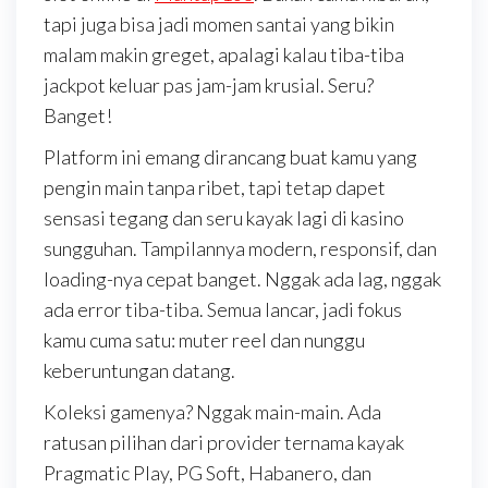
tapi juga bisa jadi momen santai yang bikin
malam makin greget, apalagi kalau tiba-tiba
jackpot keluar pas jam-jam krusial. Seru?
Banget!
Platform ini emang dirancang buat kamu yang
pengin main tanpa ribet, tapi tetap dapet
sensasi tegang dan seru kayak lagi di kasino
sungguhan. Tampilannya modern, responsif, dan
loading-nya cepat banget. Nggak ada lag, nggak
ada error tiba-tiba. Semua lancar, jadi fokus
kamu cuma satu: muter reel dan nunggu
keberuntungan datang.
Koleksi gamenya? Nggak main-main. Ada
ratusan pilihan dari provider ternama kayak
Pragmatic Play, PG Soft, Habanero, dan