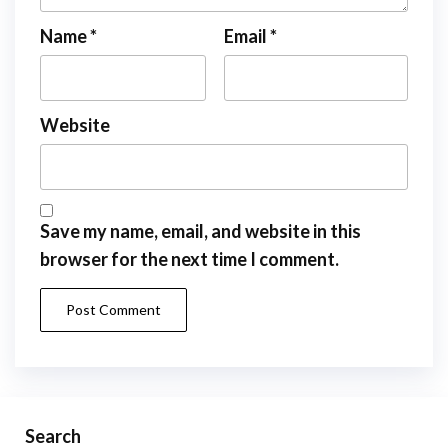
Name
*
Email
*
Website
Save my name, email, and website in this
browser for the next time I comment.
Search