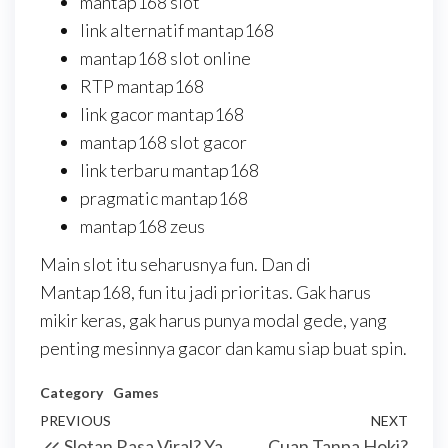
mantap168 slot
link alternatif mantap168
mantap168 slot online
RTP mantap168
link gacor mantap168
mantap168 slot gacor
link terbaru mantap168
pragmatic mantap168
mantap168 zeus
Main slot itu seharusnya fun. Dan di
Mantap168, fun itu jadi prioritas. Gak harus
mikir keras, gak harus punya modal gede, yang
penting mesinnya gacor dan kamu siap buat spin.
Category
Games
Post
Previous
PREVIOUS
NEXT
Next
Slotan Rasa Viral? Ya
Cuan Tanpa Hoki?