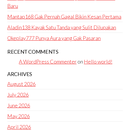
Baru
Mantap168 Gak Pernah Gagal Bikin Kesan Pertama
Aladin138 Kayak Satu Tanda yang Sulit Dilupakan
Okeplay777 Punya Aura yang Gak Pasaran
RECENT COMMENTS
A WordPress Commenter
on
Hello world!
ARCHIVES
August 2026
July 2026
June 2026
May 2026
April 2026