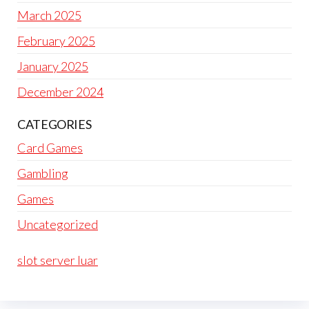
March 2025
February 2025
January 2025
December 2024
CATEGORIES
Card Games
Gambling
Games
Uncategorized
slot server luar