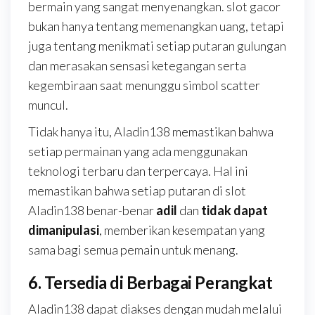
bermain yang sangat menyenangkan. slot gacor
bukan hanya tentang memenangkan uang, tetapi
juga tentang menikmati setiap putaran gulungan
dan merasakan sensasi ketegangan serta
kegembiraan saat menunggu simbol scatter
muncul.
Tidak hanya itu, Aladin138 memastikan bahwa
setiap permainan yang ada menggunakan
teknologi terbaru dan terpercaya. Hal ini
memastikan bahwa setiap putaran di slot
Aladin138 benar-benar
adil
dan
tidak dapat
dimanipulasi
, memberikan kesempatan yang
sama bagi semua pemain untuk menang.
6. Tersedia di Berbagai Perangkat
Aladin138 dapat diakses dengan mudah melalui