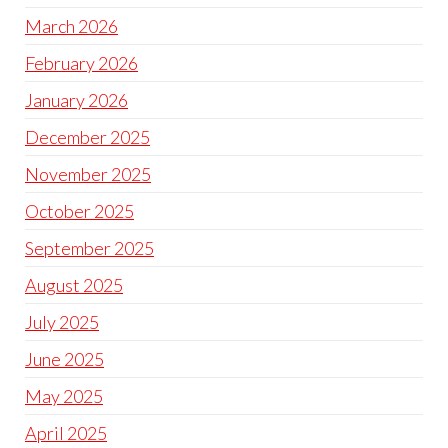
March 2026
February 2026
January 2026
December 2025
November 2025
October 2025
September 2025
August 2025
July 2025
June 2025
May 2025
April 2025