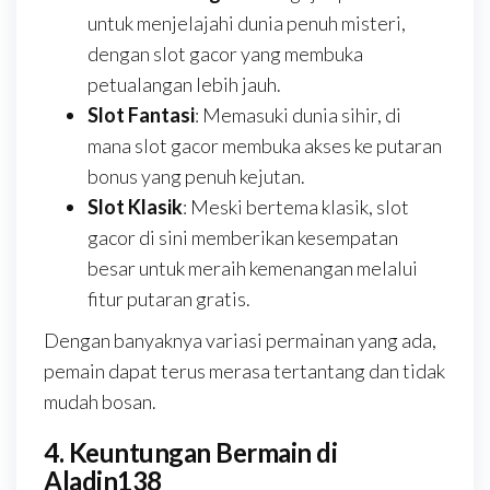
untuk menjelajahi dunia penuh misteri,
dengan slot gacor yang membuka
petualangan lebih jauh.
Slot Fantasi
: Memasuki dunia sihir, di
mana slot gacor membuka akses ke putaran
bonus yang penuh kejutan.
Slot Klasik
: Meski bertema klasik, slot
gacor di sini memberikan kesempatan
besar untuk meraih kemenangan melalui
fitur putaran gratis.
Dengan banyaknya variasi permainan yang ada,
pemain dapat terus merasa tertantang dan tidak
mudah bosan.
4. Keuntungan Bermain di
Aladin138