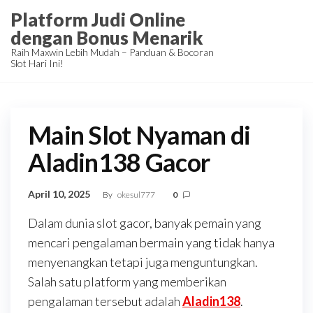
Skip
Platform Judi Online
to
dengan Bonus Menarik
the
Raih Maxwin Lebih Mudah – Panduan & Bocoran
Slot Hari Ini!
content
Main Slot Nyaman di
Aladin138 Gacor
April 10, 2025
By
okesul777
0
Dalam dunia slot gacor, banyak pemain yang
mencari pengalaman bermain yang tidak hanya
menyenangkan tetapi juga menguntungkan.
Salah satu platform yang memberikan
pengalaman tersebut adalah
Aladin138
.