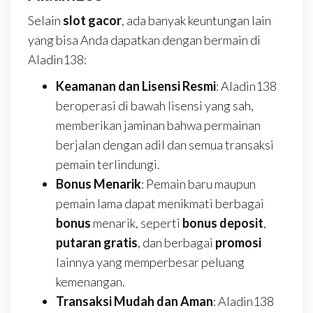
Selain
slot gacor
, ada banyak keuntungan lain
yang bisa Anda dapatkan dengan bermain di
Aladin138:
Keamanan dan Lisensi Resmi
: Aladin138
beroperasi di bawah lisensi yang sah,
memberikan jaminan bahwa permainan
berjalan dengan adil dan semua transaksi
pemain terlindungi.
Bonus Menarik
: Pemain baru maupun
pemain lama dapat menikmati berbagai
bonus
menarik, seperti
bonus deposit
,
putaran gratis
, dan berbagai
promosi
lainnya yang memperbesar peluang
kemenangan.
Transaksi Mudah dan Aman
: Aladin138