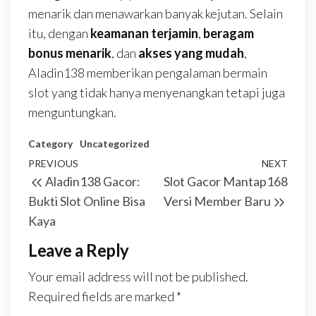
menarik dan menawarkan banyak kejutan. Selain
itu, dengan
keamanan terjamin
,
beragam
bonus menarik
, dan
akses yang mudah
,
Aladin138 memberikan pengalaman bermain
slot yang tidak hanya menyenangkan tetapi juga
menguntungkan.
Category
Uncategorized
Post
Previous
PREVIOUS
NEXT
Next
Aladin138 Gacor:
Slot Gacor Mantap168
navigation
Post
Post
Bukti Slot Online Bisa
Versi Member Baru
Kaya
Leave a Reply
Your email address will not be published.
Required fields are marked
*