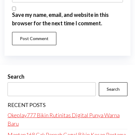
Save my name, email, and website in this
browser for the next time I comment.
Search
Search
RECENT POSTS
Okeplay777 Bikin Rutinitas Digital Punya Warna
Baru
Mantap168 Gak Pernah Gagal Bikin Kesan Pertama