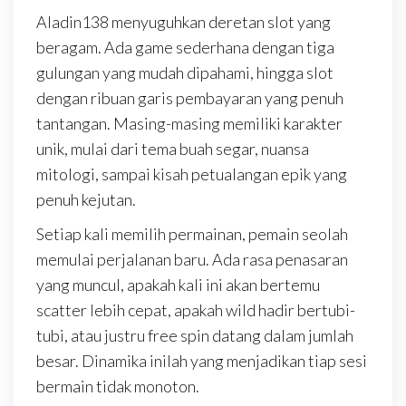
Aladin138 menyuguhkan deretan slot yang
beragam. Ada game sederhana dengan tiga
gulungan yang mudah dipahami, hingga slot
dengan ribuan garis pembayaran yang penuh
tantangan. Masing-masing memiliki karakter
unik, mulai dari tema buah segar, nuansa
mitologi, sampai kisah petualangan epik yang
penuh kejutan.
Setiap kali memilih permainan, pemain seolah
memulai perjalanan baru. Ada rasa penasaran
yang muncul, apakah kali ini akan bertemu
scatter lebih cepat, apakah wild hadir bertubi-
tubi, atau justru free spin datang dalam jumlah
besar. Dinamika inilah yang menjadikan tiap sesi
bermain tidak monoton.