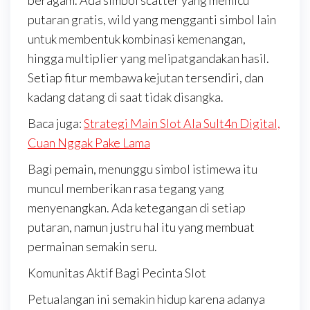
beragam. Ada simbol scatter yang memicu
putaran gratis, wild yang mengganti simbol lain
untuk membentuk kombinasi kemenangan,
hingga multiplier yang melipatgandakan hasil.
Setiap fitur membawa kejutan tersendiri, dan
kadang datang di saat tidak disangka.
Baca juga:
Strategi Main Slot Ala Sult4n Digital,
Cuan Nggak Pake Lama
Bagi pemain, menunggu simbol istimewa itu
muncul memberikan rasa tegang yang
menyenangkan. Ada ketegangan di setiap
putaran, namun justru hal itu yang membuat
permainan semakin seru.
Komunitas Aktif Bagi Pecinta Slot
Petualangan ini semakin hidup karena adanya