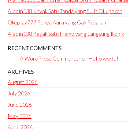
Aladin138 Kayak Satu Tanda yang Sulit Dilupakan
Okeplay777 Punya Aura yang Gak Pasaran
Aladin138 Kayak Satu Frame yang Langsung Ikonik
RECENT COMMENTS
A WordPress Commenter
on
Hello world!
ARCHIVES
August 2026
July 2026
June 2026
May 2026
April 2026