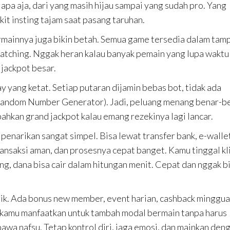
iapa aja, dari yang masih hijau sampai yang sudah pro. Yang
ikit insting tajam saat pasang taruhan.
mainnya juga bikin betah. Semua game tersedia dalam tamp
catching. Nggak heran kalau banyak pemain yang lupa waktu
 jackpot besar.
y yang ketat. Setiap putaran dijamin bebas bot, tidak ada
 (Random Number Generator). Jadi, peluang menang benar-b
u bahkan grand jackpot kalau emang rezekinya lagi lancar.
 penarikan sangat simpel. Bisa lewat transfer bank, e-walle
ansaksi aman, dan prosesnya cepat banget. Kamu tinggal kli
ng, dana bisa cair dalam hitungan menit. Cepat dan nggak b
ik. Ada bonus new member, event harian, cashback minggua
sa kamu manfaatkan untuk tambah modal bermain tanpa harus
bawa nafsu. Tetap kontrol diri, jaga emosi, dan mainkan den