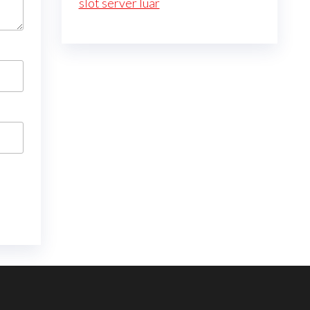
slot server luar