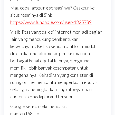
Mau coba langsung sensasinya? Gaskeun ke
situs resminya di Sini:
https://www.fundable.com/user-1325789
Visibilitas yang baik di internet menjadi bagian
lain yang mendukung pembentukan
kepercayaan. Ketika sebuah platform mudah
ditemukan melalui mesin pencari maupun
berbagai kanal digital lainnya, pengguna
memiliki lebih banyak kesempatan untuk
mengenalnya. Kehadiran yang konsisten di
ruang online membantu memperkuat reputasi
sekaligus meningkatkan tingkat keyakinan
audiens terhadap brand tersebut.
Google search rekomendasi :
mantap168 slot