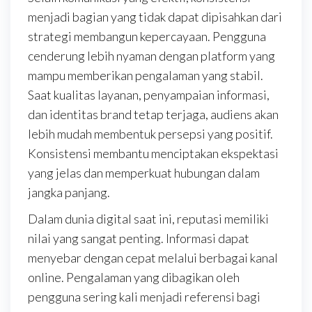
menjadi bagian yang tidak dapat dipisahkan dari
strategi membangun kepercayaan. Pengguna
cenderung lebih nyaman dengan platform yang
mampu memberikan pengalaman yang stabil.
Saat kualitas layanan, penyampaian informasi,
dan identitas brand tetap terjaga, audiens akan
lebih mudah membentuk persepsi yang positif.
Konsistensi membantu menciptakan ekspektasi
yang jelas dan memperkuat hubungan dalam
jangka panjang.
Dalam dunia digital saat ini, reputasi memiliki
nilai yang sangat penting. Informasi dapat
menyebar dengan cepat melalui berbagai kanal
online. Pengalaman yang dibagikan oleh
pengguna sering kali menjadi referensi bagi