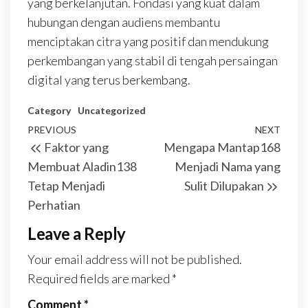
yang berkelanjutan. Fondasi yang kuat dalam
hubungan dengan audiens membantu
menciptakan citra yang positif dan mendukung
perkembangan yang stabil di tengah persaingan
digital yang terus berkembang.
Category
Uncategorized
Post
Previous
PREVIOUS
NEXT
Next
Faktor yang
Mengapa Mantap168
navigation
Post
Post
Membuat Aladin138
Menjadi Nama yang
Tetap Menjadi
Sulit Dilupakan
Perhatian
Leave a Reply
Your email address will not be published.
Required fields are marked
*
Comment
*