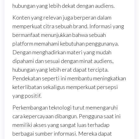
hubungan yang lebih dekat dengan audiens.
Konten yang relevan juga berperan dalam
memperkuat citra sebuah brand. Informasi yang
bermanfaat menunjukkan bahwa sebuah
platform memahami kebutuhan penggunanya.
Dengan menghadirkan materi yang mudah
dipahami dan sesuai dengan minat audiens,
hubungan yang lebih erat dapat tercipta.
Pendekatan seperti ini membantu meningkatkan
keterlibatan sekaligus memperkuat persepsi
yang positif.
Perkembangan teknologi turut memengaruhi
cara kepercayaan dibangun. Pengguna saat ini
memiliki akses yang sangat luas terhadap
berbagai sumber informasi. Mereka dapat