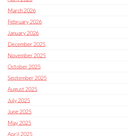
March 2026
February 2026
January 2026
December 2025
November 2025
October 2025
September 2025
August 2025
July 2025
June 2025
May 2025
April 2025