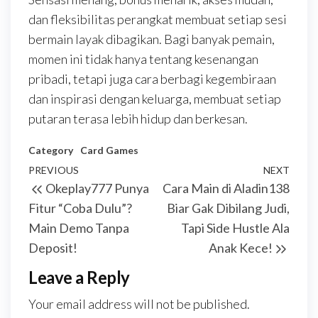
dan fleksibilitas perangkat membuat setiap sesi
bermain layak dibagikan. Bagi banyak pemain,
momen ini tidak hanya tentang kesenangan
pribadi, tetapi juga cara berbagi kegembiraan
dan inspirasi dengan keluarga, membuat setiap
putaran terasa lebih hidup dan berkesan.
Category
Card Games
Post
Previous
PREVIOUS
NEXT
Next
Okeplay777 Punya
Cara Main di Aladin138
navigation
Post
Post
Fitur “Coba Dulu”?
Biar Gak Dibilang Judi,
Main Demo Tanpa
Tapi Side Hustle Ala
Deposit!
Anak Kece!
Leave a Reply
Your email address will not be published.