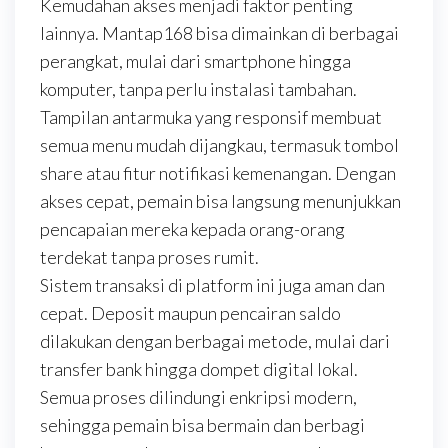
Kemudahan akses menjadi faktor penting
lainnya. Mantap168 bisa dimainkan di berbagai
perangkat, mulai dari smartphone hingga
komputer, tanpa perlu instalasi tambahan.
Tampilan antarmuka yang responsif membuat
semua menu mudah dijangkau, termasuk tombol
share atau fitur notifikasi kemenangan. Dengan
akses cepat, pemain bisa langsung menunjukkan
pencapaian mereka kepada orang-orang
terdekat tanpa proses rumit.
Sistem transaksi di platform ini juga aman dan
cepat. Deposit maupun pencairan saldo
dilakukan dengan berbagai metode, mulai dari
transfer bank hingga dompet digital lokal.
Semua proses dilindungi enkripsi modern,
sehingga pemain bisa bermain dan berbagi