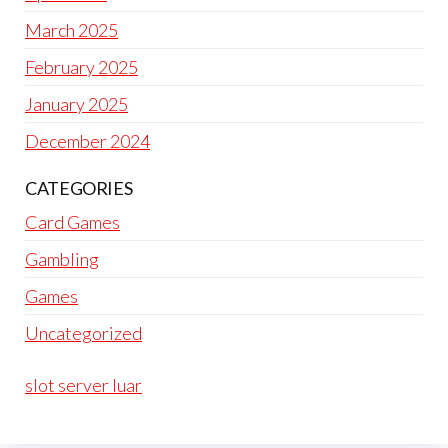
March 2025
February 2025
January 2025
December 2024
CATEGORIES
Card Games
Gambling
Games
Uncategorized
slot server luar