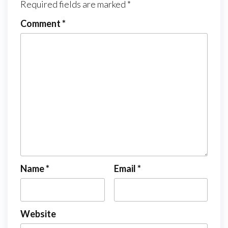
Required fields are marked
*
Comment
*
Name
*
Email
*
Website