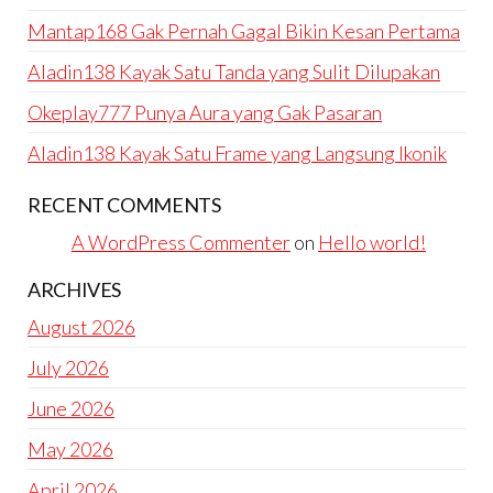
Mantap168 Gak Pernah Gagal Bikin Kesan Pertama
Aladin138 Kayak Satu Tanda yang Sulit Dilupakan
Okeplay777 Punya Aura yang Gak Pasaran
Aladin138 Kayak Satu Frame yang Langsung Ikonik
RECENT COMMENTS
A WordPress Commenter
on
Hello world!
ARCHIVES
August 2026
July 2026
June 2026
May 2026
April 2026