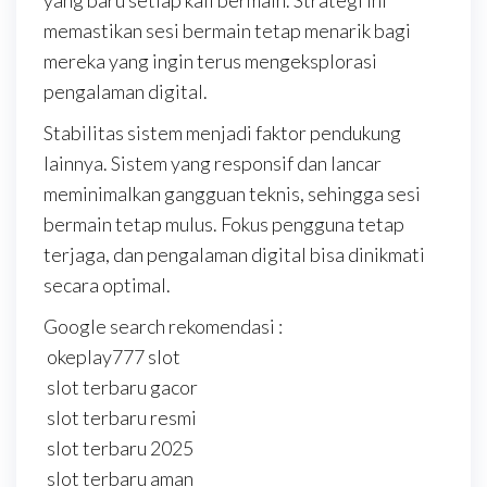
yang baru setiap kali bermain. Strategi ini
memastikan sesi bermain tetap menarik bagi
mereka yang ingin terus mengeksplorasi
pengalaman digital.
Stabilitas sistem menjadi faktor pendukung
lainnya. Sistem yang responsif dan lancar
meminimalkan gangguan teknis, sehingga sesi
bermain tetap mulus. Fokus pengguna tetap
terjaga, dan pengalaman digital bisa dinikmati
secara optimal.
Google search rekomendasi :
okeplay777 slot
slot terbaru gacor
slot terbaru resmi
slot terbaru 2025
slot terbaru aman