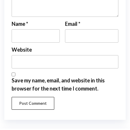
Name
*
Email
*
Website
Save my name, email, and website in this
browser for the next time I comment.