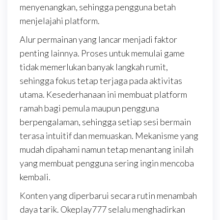
menyenangkan, sehingga pengguna betah
menjelajahi platform.
Alur permainan yang lancar menjadi faktor
penting lainnya. Proses untuk memulai game
tidak memerlukan banyak langkah rumit,
sehingga fokus tetap terjaga pada aktivitas
utama. Kesederhanaan ini membuat platform
ramah bagi pemula maupun pengguna
berpengalaman, sehingga setiap sesi bermain
terasa intuitif dan memuaskan. Mekanisme yang
mudah dipahami namun tetap menantang inilah
yang membuat pengguna sering ingin mencoba
kembali.
Konten yang diperbarui secara rutin menambah
daya tarik. Okeplay777 selalu menghadirkan