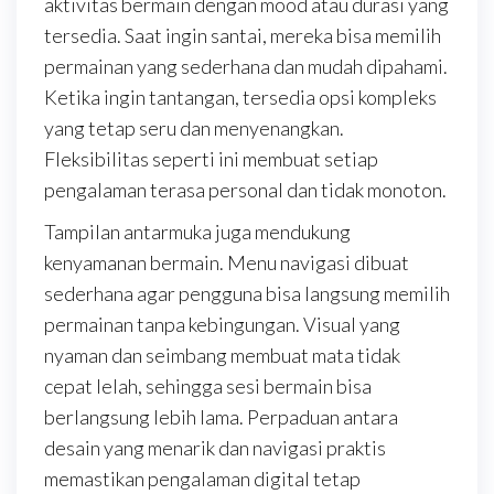
aktivitas bermain dengan mood atau durasi yang
tersedia. Saat ingin santai, mereka bisa memilih
permainan yang sederhana dan mudah dipahami.
Ketika ingin tantangan, tersedia opsi kompleks
yang tetap seru dan menyenangkan.
Fleksibilitas seperti ini membuat setiap
pengalaman terasa personal dan tidak monoton.
Tampilan antarmuka juga mendukung
kenyamanan bermain. Menu navigasi dibuat
sederhana agar pengguna bisa langsung memilih
permainan tanpa kebingungan. Visual yang
nyaman dan seimbang membuat mata tidak
cepat lelah, sehingga sesi bermain bisa
berlangsung lebih lama. Perpaduan antara
desain yang menarik dan navigasi praktis
memastikan pengalaman digital tetap