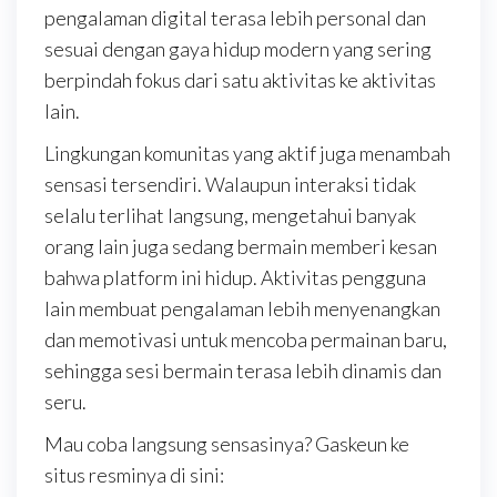
pengalaman digital terasa lebih personal dan
sesuai dengan gaya hidup modern yang sering
berpindah fokus dari satu aktivitas ke aktivitas
lain.
Lingkungan komunitas yang aktif juga menambah
sensasi tersendiri. Walaupun interaksi tidak
selalu terlihat langsung, mengetahui banyak
orang lain juga sedang bermain memberi kesan
bahwa platform ini hidup. Aktivitas pengguna
lain membuat pengalaman lebih menyenangkan
dan memotivasi untuk mencoba permainan baru,
sehingga sesi bermain terasa lebih dinamis dan
seru.
Mau coba langsung sensasinya? Gaskeun ke
situs resminya di sini: