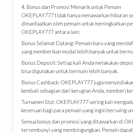
4. Bonus dan Promosi Menarik untuk Pemain
OKEPLAY777 tidak hanya menawarkan hiburan seru
dimanfaatkan oleh pemain untuk meningkatkan p
OKEPLAY777 antara lain:
Bonus Selamat Datang: Pemain baru yang menda
yang memberikan modal lebih banyak untuk bermai
Bonus Deposit: Setiap kali Anda melakukan dep
bisa digunakan untuk bermain lebih banyak.
Bonus Cashback: OKEPLAY777 juga menyediakan
kembali sebagian dari kerugian Anda, memberi k
Turnamen Slot: OKEPLAY777 sering kali mengada
keseruan bagi para pemain yang ingin bersaing u
Semua bonus dan promosi yang ditawarkan di OK
tersembunyi yang membingungkan. Pemain dapat