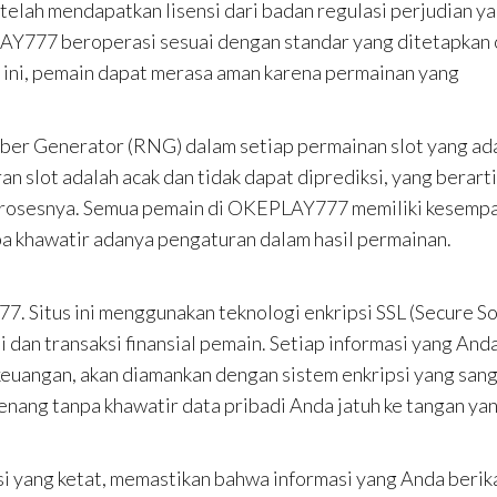
telah mendapatkan lisensi dari badan regulasi perjudian y
AY777 beroperasi sesuai dengan standar yang ditetapkan 
i ini, pemain dapat merasa aman karena permainan yang
 Generator (RNG) dalam setiap permainan slot yang ad
n slot adalah acak dan tidak dapat diprediksi, yang berarti
 prosesnya. Semua pemain di OKEPLAY777 memiliki kesemp
a khawatir adanya pengaturan dalam hasil permainan.
. Situs ini menggunakan teknologi enkripsi SSL (Secure S
 dan transaksi finansial pemain. Setiap informasi yang And
 keuangan, akan diamankan dengan sistem enkripsi yang san
enang tanpa khawatir data pribadi Anda jatuh ke tangan ya
si yang ketat, memastikan bahwa informasi yang Anda berik