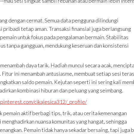
—mau sesi singkat sambil rebahan atau bermain lebih inten
cang dengan cermat. Semua data pengguna dilindungi
pribadi tetap aman. Transaksi finansial juga berlangsung
 pemain untuk fokus pada pengalaman bermain. Stabilitas
lus tanpa gangguan, mendukung keseruan dan konsistensi
 menambah daya tarik. Hadiah muncul secara acak, mencipt
 Fitur ini menambah antusiasme, membuat setiap sesi tera
gkatkan saldo pemain. Kejutan seperti ini sering kali me
adirkan kombinasi hiburan dan peluang yang seimbang.
d.pinterest.com/cikajesica312/_profile/
 pemain aktif berbagi tips, trik, atau cerita kemenangan
ini menghadirkan nuansa komunitas yang hangat, sehingga
nangkan. Pemain tidak hanya sekadar bersaing, tapi juga b