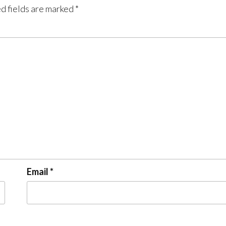
d fields are marked
*
Email
*