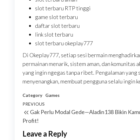
slot terbaru RTP tinggi
game slot terbaru
daftar slot terbaru
link slot terbaru
slot terbaru okeplay777
Di Okeplay777, setiap sesi bermain menghadirkan
permainan menarik, sistem aman, dan komunitas a
yang ingin ngegas tanpa ribet. Pengalaman yang se
menyenangkan, membuat pengguna selalu ingin k
Category
Games
Post
Previous
PREVIOUS
Gak Perlu Modal Gede—Aladin138 Bikin Kam
navigation
Post
Profit!
Leave a Reply