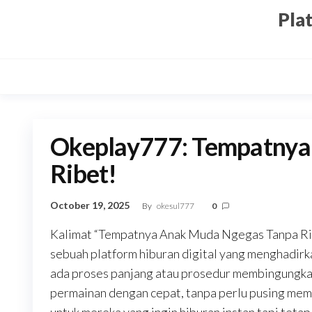
Skip
Pla
to
the
content
Okeplay777: Tempatnya
Ribet!
October 19, 2025
By
okesul777
0
Kalimat “Tempatnya Anak Muda Ngegas Tanpa Ri
sebuah platform hiburan digital yang menghadirka
ada proses panjang atau prosedur membingungkan
permainan dengan cepat, tanpa perlu pusing memik