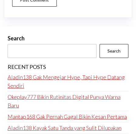
Search
Search
RECENT POSTS
Aladin138 Gak Mengejar Hype, Tapi Hype Datang
Sendiri
Okeplay777 Bikin Rutinitas Digital Punya Warna
Baru
Mantap168 Gak Pernah Gagal Bikin Kesan Pertama
Aladin138 Kayak Satu Tanda yang Sulit Dilupakan