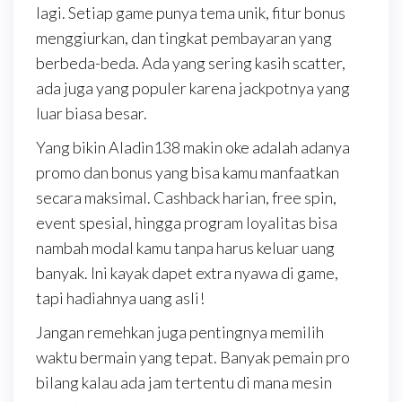
lagi. Setiap game punya tema unik, fitur bonus
menggiurkan, dan tingkat pembayaran yang
berbeda-beda. Ada yang sering kasih scatter,
ada juga yang populer karena jackpotnya yang
luar biasa besar.
Yang bikin Aladin138 makin oke adalah adanya
promo dan bonus yang bisa kamu manfaatkan
secara maksimal. Cashback harian, free spin,
event spesial, hingga program loyalitas bisa
nambah modal kamu tanpa harus keluar uang
banyak. Ini kayak dapet extra nyawa di game,
tapi hadiahnya uang asli!
Jangan remehkan juga pentingnya memilih
waktu bermain yang tepat. Banyak pemain pro
bilang kalau ada jam tertentu di mana mesin