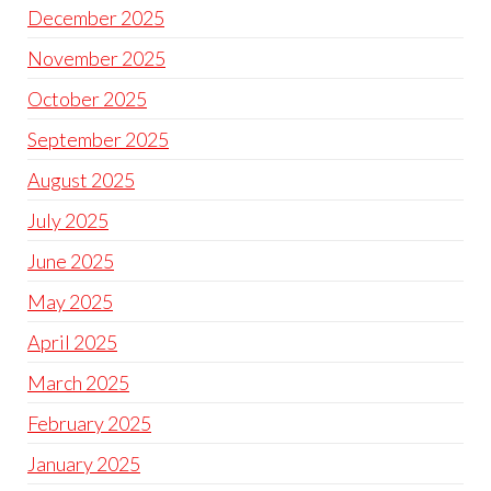
December 2025
November 2025
October 2025
September 2025
August 2025
July 2025
June 2025
May 2025
April 2025
March 2025
February 2025
January 2025