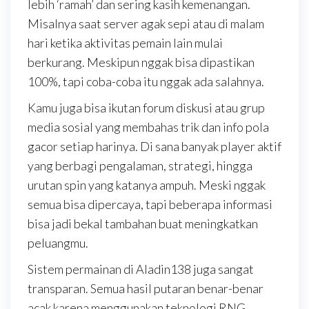
lebih ‘ramah’ dan sering kasih kemenangan.
Misalnya saat server agak sepi atau di malam
hari ketika aktivitas pemain lain mulai
berkurang. Meskipun nggak bisa dipastikan
100%, tapi coba-coba itu nggak ada salahnya.
Kamu juga bisa ikutan forum diskusi atau grup
media sosial yang membahas trik dan info pola
gacor setiap harinya. Di sana banyak player aktif
yang berbagi pengalaman, strategi, hingga
urutan spin yang katanya ampuh. Meski nggak
semua bisa dipercaya, tapi beberapa informasi
bisa jadi bekal tambahan buat meningkatkan
peluangmu.
Sistem permainan di Aladin138 juga sangat
transparan. Semua hasil putaran benar-benar
acak karena menggunakan teknologi RNG