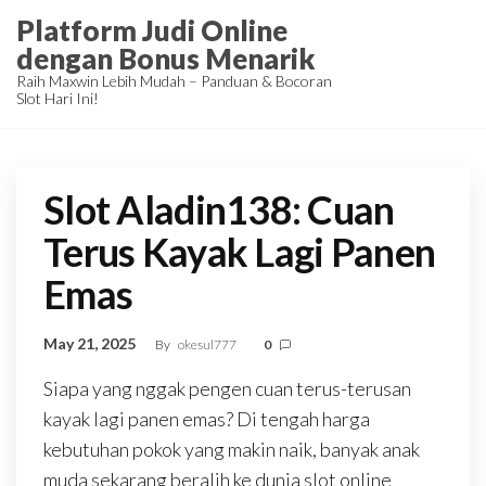
Skip
Platform Judi Online
to
dengan Bonus Menarik
the
Raih Maxwin Lebih Mudah – Panduan & Bocoran
Slot Hari Ini!
content
Slot Aladin138: Cuan
Terus Kayak Lagi Panen
Emas
May 21, 2025
By
okesul777
0
Siapa yang nggak pengen cuan terus-terusan
kayak lagi panen emas? Di tengah harga
kebutuhan pokok yang makin naik, banyak anak
muda sekarang beralih ke dunia slot online