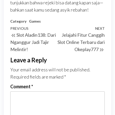
tunjukkan bahwa rejeki bisa datang kapan saja—
bahkan saat kamu sedang asyik rebahan!
Category
Games
Post
Previous
PREVIOUS
NEXT
Next
Slot Aladin138: Dari
Jelajahi Fitur Canggih
navigation
Post
Post
Nganggur Jadi Tajir
Slot Online Terbaru dari
Melintir!
Okeplay777
Leave a Reply
Your email address will not be published.
Required fields are marked
*
Comment
*