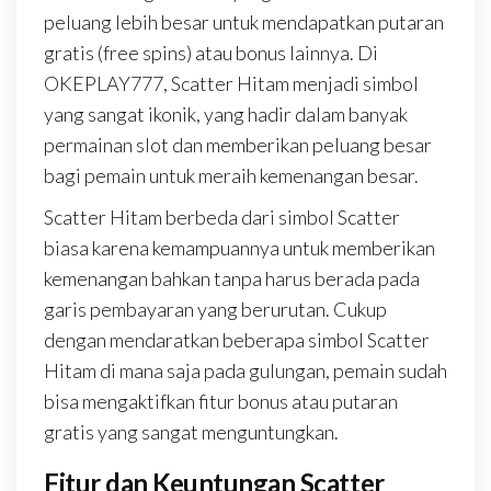
peluang lebih besar untuk mendapatkan putaran
gratis (free spins) atau bonus lainnya. Di
OKEPLAY777, Scatter Hitam menjadi simbol
yang sangat ikonik, yang hadir dalam banyak
permainan slot dan memberikan peluang besar
bagi pemain untuk meraih kemenangan besar.
Scatter Hitam berbeda dari simbol Scatter
biasa karena kemampuannya untuk memberikan
kemenangan bahkan tanpa harus berada pada
garis pembayaran yang berurutan. Cukup
dengan mendaratkan beberapa simbol Scatter
Hitam di mana saja pada gulungan, pemain sudah
bisa mengaktifkan fitur bonus atau putaran
gratis yang sangat menguntungkan.
Fitur dan Keuntungan Scatter