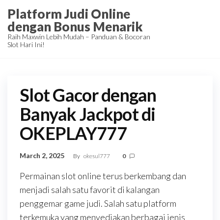
Skip
Platform Judi Online
to
dengan Bonus Menarik
the
Raih Maxwin Lebih Mudah – Panduan & Bocoran
Slot Hari Ini!
content
Slot Gacor dengan
Banyak Jackpot di
OKEPLAY777
March 2, 2025
By
okesul777
0
Permainan slot online terus berkembang dan
menjadi salah satu favorit di kalangan
penggemar game judi. Salah satu platform
terkemuka yang menyediakan berbagai jenis