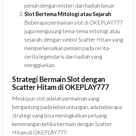
penuh dengan misteri dan hadiah besar.
Slot Bertema Mitologi atau Sejarah
:
Beberapa permainan slot di OKEPLAY777
juga mengusung tema-tema mitologi atau
sejarah, dengan simbol Scatter Hitam yang
memperkenalkan pemain pada cerita-
cerita legendaris dan hadiah yang
menggiurkan.
Strategi Bermain Slot dengan
Scatter Hitam di OKEPLAY777
Meskipun slot adalah permainan yang
bergantung pada keberuntungan, ada beberapa
strategi yang bisa meningkatkan peluang
kemenangan ketika bermain dengan Scatter
Hitam di OKEPLAY777: