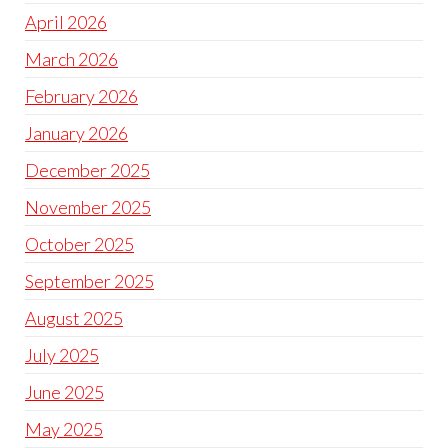
April 2026
March 2026
February 2026
January 2026
December 2025
November 2025
October 2025
September 2025
August 2025
July 2025
June 2025
May 2025