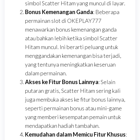
simbol Scatter Hitam yang muncul di layar.
Bonus Kemenangan Ganda
: Beberapa
permainan slot di OKEPLAY777
menawarkan bonus kemenangan ganda
atau bahkan lebih ketika simbol Scatter
Hitam muncul. Ini berarti peluang untuk
menggandakan kemenangan bisa terjadi,
yang tentunya meningkatkan keseruan
dalam permainan.
Akses ke Fitur Bonus Lainnya
: Selain
putaran gratis, Scatter Hitam sering kali
juga membuka akses ke fitur bonus lainnya,
seperti permainan bonus atau mini-game
yang memberi kesempatan pemain untuk
mendapatkan hadiah tambahan.
Kemudahan dalam Memicu Fitur Khusus
: