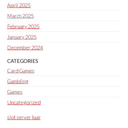
April 2025
March 2025
February 2025
January 2025
December 2024
CATEGORIES
Card Games
Gambling
Games
Uncategorized
slot server luar