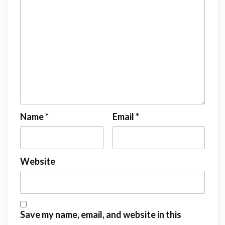
Name
*
Email
*
Website
Save my name, email, and website in this