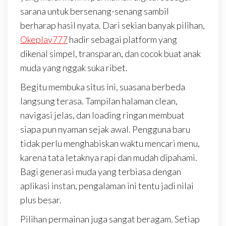
sarana untuk bersenang-senang sambil
berharap hasil nyata. Dari sekian banyak pilihan,
Okeplay777
hadir sebagai platform yang
dikenal simpel, transparan, dan cocok buat anak
muda yang nggak suka ribet.
Begitu membuka situs ini, suasana berbeda
langsung terasa. Tampilan halaman clean,
navigasi jelas, dan loading ringan membuat
siapa pun nyaman sejak awal. Pengguna baru
tidak perlu menghabiskan waktu mencari menu,
karena tata letaknya rapi dan mudah dipahami.
Bagi generasi muda yang terbiasa dengan
aplikasi instan, pengalaman ini tentu jadi nilai
plus besar.
Pilihan permainan juga sangat beragam. Setiap