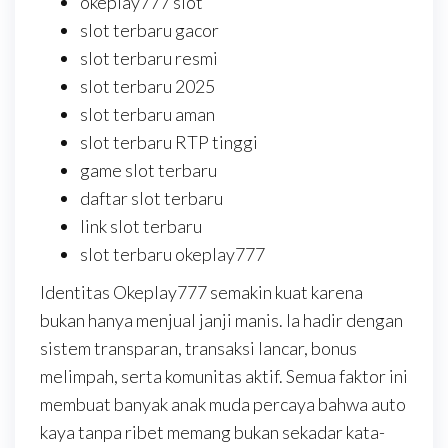
okeplay777 slot
slot terbaru gacor
slot terbaru resmi
slot terbaru 2025
slot terbaru aman
slot terbaru RTP tinggi
game slot terbaru
daftar slot terbaru
link slot terbaru
slot terbaru okeplay777
Identitas Okeplay777 semakin kuat karena
bukan hanya menjual janji manis. Ia hadir dengan
sistem transparan, transaksi lancar, bonus
melimpah, serta komunitas aktif. Semua faktor ini
membuat banyak anak muda percaya bahwa auto
kaya tanpa ribet memang bukan sekadar kata-