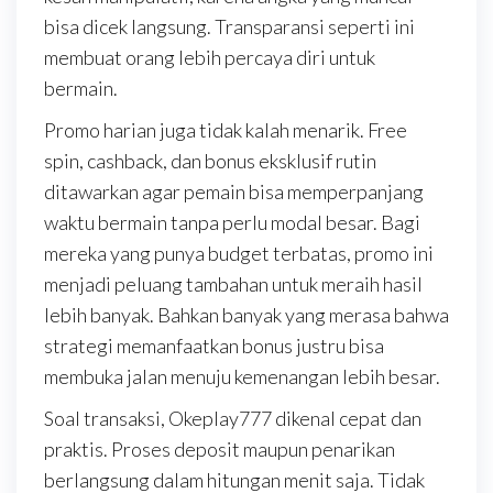
bisa dicek langsung. Transparansi seperti ini
membuat orang lebih percaya diri untuk
bermain.
Promo harian juga tidak kalah menarik. Free
spin, cashback, dan bonus eksklusif rutin
ditawarkan agar pemain bisa memperpanjang
waktu bermain tanpa perlu modal besar. Bagi
mereka yang punya budget terbatas, promo ini
menjadi peluang tambahan untuk meraih hasil
lebih banyak. Bahkan banyak yang merasa bahwa
strategi memanfaatkan bonus justru bisa
membuka jalan menuju kemenangan lebih besar.
Soal transaksi, Okeplay777 dikenal cepat dan
praktis. Proses deposit maupun penarikan
berlangsung dalam hitungan menit saja. Tidak