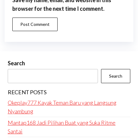
Save my name, email, and website in this
browser for the next time I comment.
Search
Search
RECENT POSTS
Okeplay777 Kayak Teman Baru yang Langsung
Nyambung
Mantap168 Jadi Pilihan Buat yang Suka Ritme
Santai