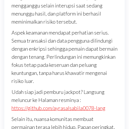
mengganggu selain interupsi saat sedang
menunggu hasil, dan platform ini berhasil
meminimalkan risiko tersebut.
Aspek keamanan mendapat perhatian serius.
Semua transaksi dan data pengguna dilindungi
dengan enkripsi sehingga pemain dapat bermain
dengan tenang. Perlindungan ini memungkinkan
fokus tetap pada keseruan dan peluang
keuntungan, tanpa harus khawatir mengenai
risiko luar.
Udah siap jadi pemburu jackpot? Langsung
meluncur ke Halaman resminya :
https://github.com/ayrasalsabila0078-lang
Selain itu, nuansa komunitas membuat
permainan terasa lebih hidup. Papan peringkat,