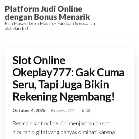
Skip
Platform Judi Online
to
dengan Bonus Menarik
the
Raih Maxwin Lebih Mudah – Panduan & Bocoran
Slot Hari Ini!
content
Slot Online
Okeplay777: Gak Cuma
Seru, Tapi Juga Bikin
Rekening Ngembang!
October 4, 2025
By
okesul777
0
Bermain slot online kini menjadi salah satu
hiburan digital yang banyak diminati karena