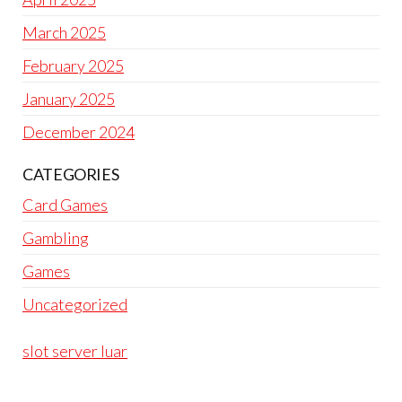
March 2025
February 2025
January 2025
December 2024
CATEGORIES
Card Games
Gambling
Games
Uncategorized
slot server luar