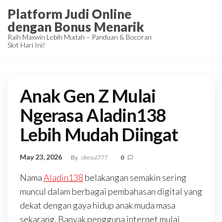
Skip
Platform Judi Online
to
dengan Bonus Menarik
the
Raih Maxwin Lebih Mudah – Panduan & Bocoran
Slot Hari Ini!
content
Anak Gen Z Mulai
Ngerasa Aladin138
Lebih Mudah Diingat
May 23, 2026
By
okesul777
0
Nama
Aladin138
belakangan semakin sering
muncul dalam berbagai pembahasan digital yang
dekat dengan gaya hidup anak muda masa
sekarang. Banyak pengguna internet mulai