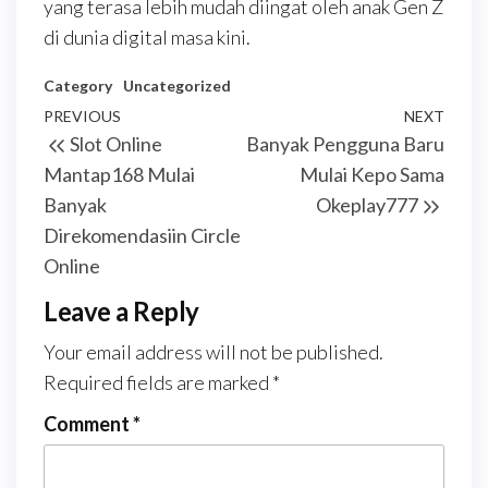
yang terasa lebih mudah diingat oleh anak Gen Z
di dunia digital masa kini.
Category
Uncategorized
Post
Previous
PREVIOUS
NEXT
Next
Slot Online
Banyak Pengguna Baru
navigation
Post
Post
Mantap168 Mulai
Mulai Kepo Sama
Banyak
Okeplay777
Direkomendasiin Circle
Online
Leave a Reply
Your email address will not be published.
Required fields are marked
*
Comment
*