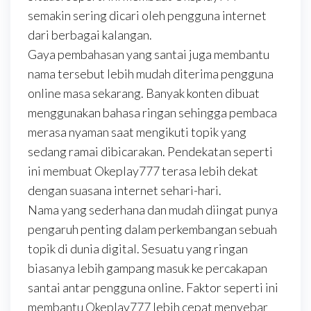
semakin sering dicari oleh pengguna internet
dari berbagai kalangan.
Gaya pembahasan yang santai juga membantu
nama tersebut lebih mudah diterima pengguna
online masa sekarang. Banyak konten dibuat
menggunakan bahasa ringan sehingga pembaca
merasa nyaman saat mengikuti topik yang
sedang ramai dibicarakan. Pendekatan seperti
ini membuat Okeplay777 terasa lebih dekat
dengan suasana internet sehari-hari.
Nama yang sederhana dan mudah diingat punya
pengaruh penting dalam perkembangan sebuah
topik di dunia digital. Sesuatu yang ringan
biasanya lebih gampang masuk ke percakapan
santai antar pengguna online. Faktor seperti ini
membantu Okeplay777 lebih cepat menyebar