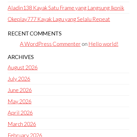
Aladin138 Kayak Satu Frame yang Langsung Ikonik
Okeplay777 Kayak Lagu yang Selalu Repeat
RECENT COMMENTS
A WordPress Commenter
on
Hello world!
ARCHIVES
August 2026
July 2026
June 2026
May 2026
April 2026
March 2026
February 2026