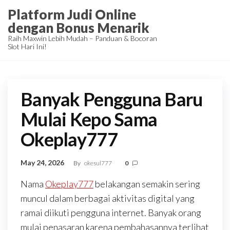
Skip
Platform Judi Online
to
dengan Bonus Menarik
the
Raih Maxwin Lebih Mudah – Panduan & Bocoran
Slot Hari Ini!
content
Banyak Pengguna Baru
Mulai Kepo Sama
Okeplay777
May 24, 2026
By
okesul777
0
Nama
Okeplay777
belakangan semakin sering
muncul dalam berbagai aktivitas digital yang
ramai diikuti pengguna internet. Banyak orang
mulai penasaran karena pembahasannya terlihat