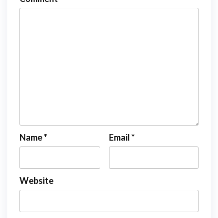
Name
*
Email
*
Website