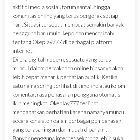
aktif di media sosial, forum santai, hingga
komunitas online yang terus bergerak setiap
hari. Situasi tersebut membuat semakin banyak
pengguna baru mulai kepo dan mencari tahu
tentang Okeplay777 di berbagai platform
internet.
Di era digital modern, sesuatu yang terus
muncul dalam percakapan online biasanya akan
lebih cepat menarik perhatian publik. Ketika
satu nama sering terlihat di timeline atau kolom
komentar, rasa penasaran pengguna otomatis
ikut meningkat. Okeplay777 terlihat
mendapatkan perhatian karena namanya muncul
secara konsisten dalam berbagai pembahasan
yang terasa ringan dan mudah dipahami.
Banyak pengguna internet sekarang lebih suka