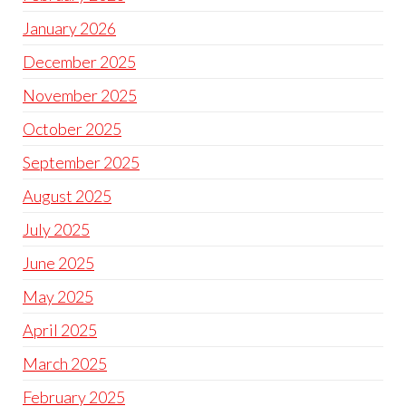
January 2026
December 2025
November 2025
October 2025
September 2025
August 2025
July 2025
June 2025
May 2025
April 2025
March 2025
February 2025