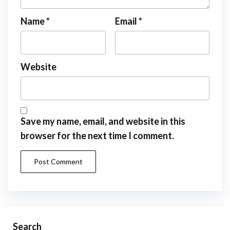
Name
*
Email
*
Website
Save my name, email, and website in this
browser for the next time I comment.
Search