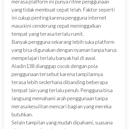
merasa platform ini punya ritme penggunaan
yang tidak membuat cepat lelah. Faktor seperti
ini cukup penting karena pengguna internet
masa kini cenderung cepat meninggalkan
tempat yang terasa terlalu rumit.
Banyak pengguna sekarang lebih suka platform
yang bisa digunakan dengan nyaman tanpa harus
mempelajari terlalu banyak hal di awal.
Aladin138 dianggap cocok dengan pola
penggunaan tersebut karena tampilannya
terasa lebih sederhana dibanding beberapa
tempat lain yang terlalu penuh. Pengguna bisa
langsung memahami arah penggunaan tanpa
merasa kesulitan mencari bagian yang mereka
butuhkan.
Selain tampilan yang mudah dipahami, suasana