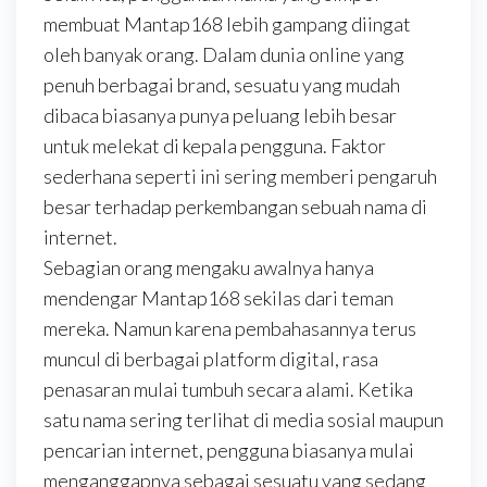
membuat Mantap168 lebih gampang diingat
oleh banyak orang. Dalam dunia online yang
penuh berbagai brand, sesuatu yang mudah
dibaca biasanya punya peluang lebih besar
untuk melekat di kepala pengguna. Faktor
sederhana seperti ini sering memberi pengaruh
besar terhadap perkembangan sebuah nama di
internet.
Sebagian orang mengaku awalnya hanya
mendengar Mantap168 sekilas dari teman
mereka. Namun karena pembahasannya terus
muncul di berbagai platform digital, rasa
penasaran mulai tumbuh secara alami. Ketika
satu nama sering terlihat di media sosial maupun
pencarian internet, pengguna biasanya mulai
menganggapnya sebagai sesuatu yang sedang