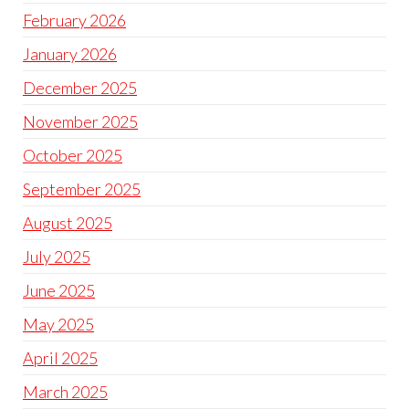
February 2026
January 2026
December 2025
November 2025
October 2025
September 2025
August 2025
July 2025
June 2025
May 2025
April 2025
March 2025