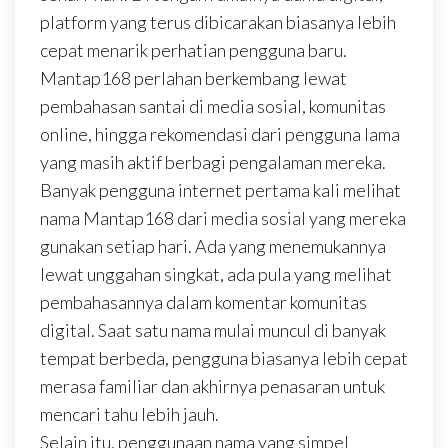
platform yang terus dibicarakan biasanya lebih
cepat menarik perhatian pengguna baru.
Mantap168 perlahan berkembang lewat
pembahasan santai di media sosial, komunitas
online, hingga rekomendasi dari pengguna lama
yang masih aktif berbagi pengalaman mereka.
Banyak pengguna internet pertama kali melihat
nama Mantap168 dari media sosial yang mereka
gunakan setiap hari. Ada yang menemukannya
lewat unggahan singkat, ada pula yang melihat
pembahasannya dalam komentar komunitas
digital. Saat satu nama mulai muncul di banyak
tempat berbeda, pengguna biasanya lebih cepat
merasa familiar dan akhirnya penasaran untuk
mencari tahu lebih jauh.
Selain itu, penggunaan nama yang simpel