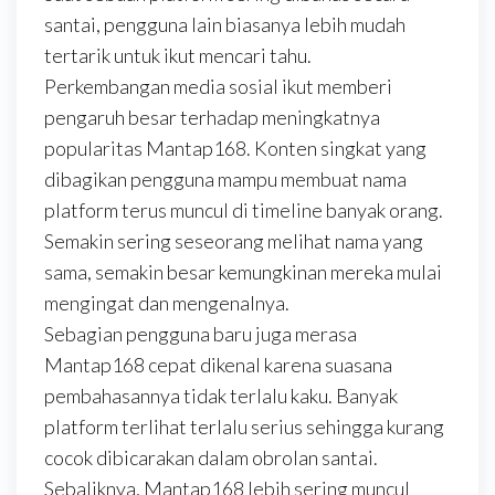
santai, pengguna lain biasanya lebih mudah
tertarik untuk ikut mencari tahu.
Perkembangan media sosial ikut memberi
pengaruh besar terhadap meningkatnya
popularitas Mantap168. Konten singkat yang
dibagikan pengguna mampu membuat nama
platform terus muncul di timeline banyak orang.
Semakin sering seseorang melihat nama yang
sama, semakin besar kemungkinan mereka mulai
mengingat dan mengenalnya.
Sebagian pengguna baru juga merasa
Mantap168 cepat dikenal karena suasana
pembahasannya tidak terlalu kaku. Banyak
platform terlihat terlalu serius sehingga kurang
cocok dibicarakan dalam obrolan santai.
Sebaliknya, Mantap168 lebih sering muncul