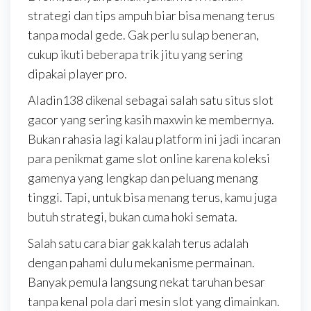
strategi dan tips ampuh biar bisa menang terus
tanpa modal gede. Gak perlu sulap beneran,
cukup ikuti beberapa trik jitu yang sering
dipakai player pro.
Aladin138 dikenal sebagai salah satu situs slot
gacor yang sering kasih maxwin ke membernya.
Bukan rahasia lagi kalau platform ini jadi incaran
para penikmat game slot online karena koleksi
gamenya yang lengkap dan peluang menang
tinggi. Tapi, untuk bisa menang terus, kamu juga
butuh strategi, bukan cuma hoki semata.
Salah satu cara biar gak kalah terus adalah
dengan pahami dulu mekanisme permainan.
Banyak pemula langsung nekat taruhan besar
tanpa kenal pola dari mesin slot yang dimainkan.