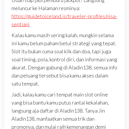
Udah siap jadi pemburu jackpot? Langsung
meluncur ke Halaman resminya:
https://guidetoiceland.is/traveler-profiles/nisa-
septiani
Kalau kamu masih sering kalah, mungkin selama
ini kamu belum paham betul strategi yang tepat.
Slot itu bukan cuma soal klik dan doa, tapi juga
soal timing, pola, kontrol diri, dan informasi yang
akurat. Dengan gabung di Aladin138, semua info
dan peluang tersebut bisa kamu akses dalam
satu tempat.
Jadi, kalau kamu cari tempat main slot online
yang bisa bantu kamu putus rantai kekalahan,
langsung aja daftar di Aladin138. Tanya Jin
Aladin138, manfaatkan semua trik dan
promonya, dan mulai raih kemenangan demi