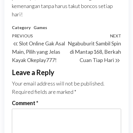
kemenangan tanpa harus takut boncos setiap
hari!
Category
Games
Post
Previous
PREVIOUS
NEXT
Next
Slot Online Gak Asal
Ngabuburit Sambil Spin
navigation
Post
Post
Main, Pilih yang Jelas
di Mantap168, Berkah
Kayak Okeplay777!
Cuan Tiap Hari
Leave a Reply
Your email address will not be published.
Required fields are marked
*
Comment
*