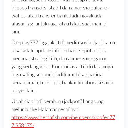
Proses transaksi stabil dan aman via pulsa, e-
wallet, atau transfer bank. Jadi, nggak ada
alasan lagi untuk ragu atau takut saat main di
sini.
Okeplay777 juga aktif di media sosial, jadi kamu
bisa selalu update info terbaru seputar tips
menang, strategi jitu, dan game-game gacor
yang sedang viral. Komunitas aktif di dalamnya
juga saling support, jadi kamu bisa sharing
pengalaman, tuker trik, bahkan kolaborasi sama
player lain.
Udah siap jadi pemburu jackpot? Langsung
meluncur ke Halaman resminya:
https://www.bettafish.com/members/xiaofen77
7.358175/