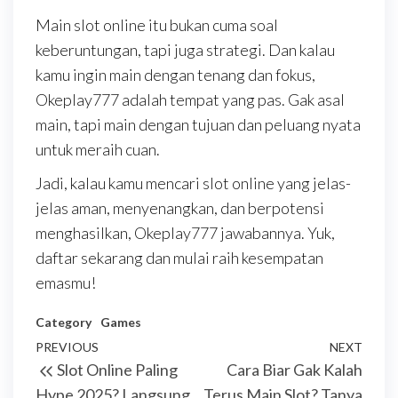
Main slot online itu bukan cuma soal
keberuntungan, tapi juga strategi. Dan kalau
kamu ingin main dengan tenang dan fokus,
Okeplay777 adalah tempat yang pas. Gak asal
main, tapi main dengan tujuan dan peluang nyata
untuk meraih cuan.
Jadi, kalau kamu mencari slot online yang jelas-
jelas aman, menyenangkan, dan berpotensi
menghasilkan, Okeplay777 jawabannya. Yuk,
daftar sekarang dan mulai raih kesempatan
emasmu!
Category
Games
Post
Previous
PREVIOUS
NEXT
Next
Slot Online Paling
Cara Biar Gak Kalah
navigation
Post
Post
Hype 2025? Langsung
Terus Main Slot? Tanya