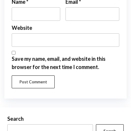
Name
*
Email
*
Website
Save my name, email, and website in this
browser for the next time I comment.
Search
Search