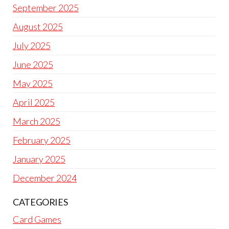
September 2025
August 2025
July 2025
June 2025
May 2025
April 2025
March 2025
February 2025
January 2025
December 2024
CATEGORIES
Card Games