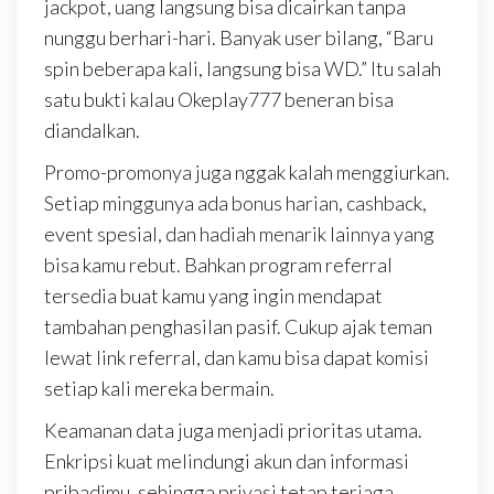
jackpot, uang langsung bisa dicairkan tanpa
nunggu berhari-hari. Banyak user bilang, “Baru
spin beberapa kali, langsung bisa WD.” Itu salah
satu bukti kalau Okeplay777 beneran bisa
diandalkan.
Promo-promonya juga nggak kalah menggiurkan.
Setiap minggunya ada bonus harian, cashback,
event spesial, dan hadiah menarik lainnya yang
bisa kamu rebut. Bahkan program referral
tersedia buat kamu yang ingin mendapat
tambahan penghasilan pasif. Cukup ajak teman
lewat link referral, dan kamu bisa dapat komisi
setiap kali mereka bermain.
Keamanan data juga menjadi prioritas utama.
Enkripsi kuat melindungi akun dan informasi
pribadimu, sehingga privasi tetap terjaga.