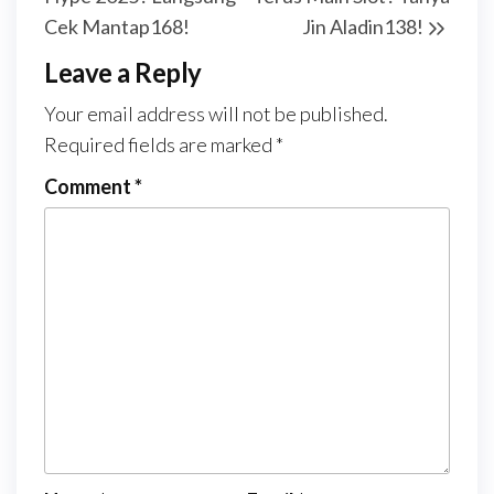
Cek Mantap168!
Jin Aladin138!
Leave a Reply
Your email address will not be published.
Required fields are marked
*
Comment
*