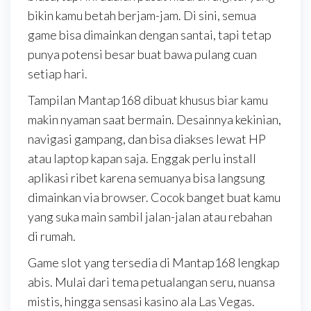
bikin kamu betah berjam-jam. Di sini, semua
game bisa dimainkan dengan santai, tapi tetap
punya potensi besar buat bawa pulang cuan
setiap hari.
Tampilan Mantap168 dibuat khusus biar kamu
makin nyaman saat bermain. Desainnya kekinian,
navigasi gampang, dan bisa diakses lewat HP
atau laptop kapan saja. Enggak perlu install
aplikasi ribet karena semuanya bisa langsung
dimainkan via browser. Cocok banget buat kamu
yang suka main sambil jalan-jalan atau rebahan
di rumah.
Game slot yang tersedia di Mantap168 lengkap
abis. Mulai dari tema petualangan seru, nuansa
mistis, hingga sensasi kasino ala Las Vegas.