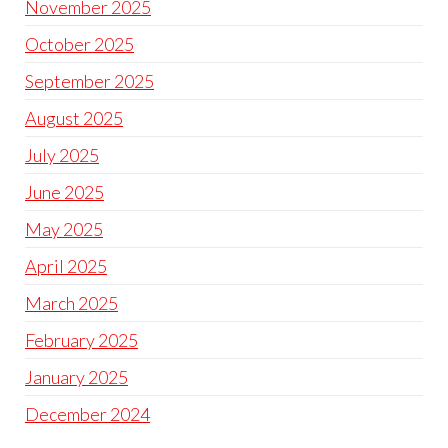
November 2025
October 2025
September 2025
August 2025
July 2025
June 2025
May 2025
April 2025
March 2025
February 2025
January 2025
December 2024