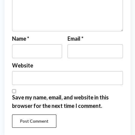
Name
*
Email
*
Website
Save my name, email, and website in this
browser for the next time I comment.