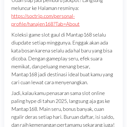
Udah siap jadi pemburu jackpot? Langsung
meluncur ke Halaman resminya:
https://soctrip.com/personal-
profile/hanajen168?Tab=About
Koleksi game slot gaul di Mantap168 selalu
diupdate setiap minggunya. Enggak akan ada
kata bosan karena selalu ada hal baru yang bisa
dicoba. Dengan gameplay seru, efek suara
memikat, dan peluang menang besar,
Mantap168 jadi destinasi ideal buat kamu yang
cari cuan lewat cara menyenangkan.
Jadi, kalau kamu penasaran sama slot online
paling hype di tahun 2025, langsung aja gas ke
Mantap168. Main seru, bonus banyak, cuan
ngalir deras setiap hari. Buruan daftar, isi saldo,
dan raih kemenangan pertamamu sekarang juga!