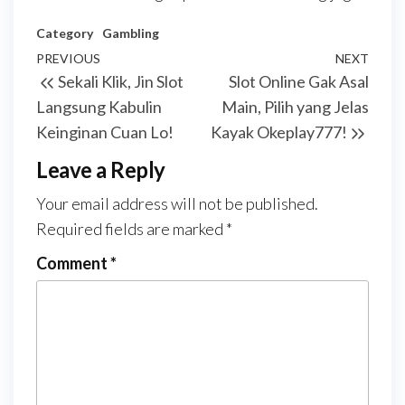
Category
Gambling
Post
Previous
PREVIOUS
NEXT
Next
Sekali Klik, Jin Slot
Slot Online Gak Asal
navigation
Post
Post
Langsung Kabulin
Main, Pilih yang Jelas
Keinginan Cuan Lo!
Kayak Okeplay777!
Leave a Reply
Your email address will not be published.
Required fields are marked
*
Comment
*