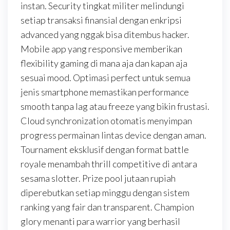
instan. Security tingkat militer melindungi
setiap transaksi finansial dengan enkripsi
advanced yang nggak bisa ditembus hacker.
Mobile app yang responsive memberikan
flexibility gaming di mana aja dan kapan aja
sesuai mood. Optimasi perfect untuk semua
jenis smartphone memastikan performance
smooth tanpa lag atau freeze yang bikin frustasi.
Cloud synchronization otomatis menyimpan
progress permainan lintas device dengan aman.
Tournament eksklusif dengan format battle
royale menambah thrill competitive di antara
sesama slotter. Prize pool jutaan rupiah
diperebutkan setiap minggu dengan sistem
ranking yang fair dan transparent. Champion
glory menanti para warrior yang berhasil