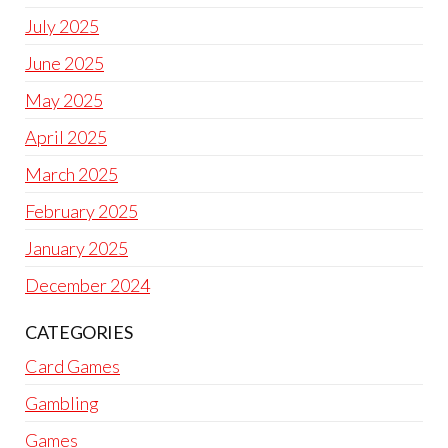
July 2025
June 2025
May 2025
April 2025
March 2025
February 2025
January 2025
December 2024
CATEGORIES
Card Games
Gambling
Games